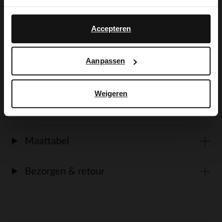
Yes, switch to
details van Manfield. De sneakers hebben
No, stay in Dutch
English
een witte zool van 3 cm. We adviseren als
Accepteren
verzorging en bescherming de Collonil
Carbon pro.
Aanpassen
Weigeren
Alles over dit product
Maattabel
Bezorgen & retour