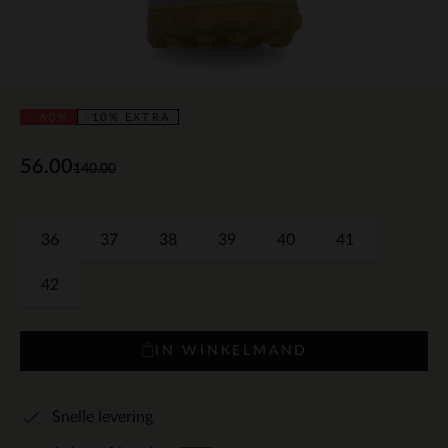
- 60%
-10% EXTRA
56.00
140.00
36
37
38
39
40
41
42
IN WINKELMAND
Snelle levering