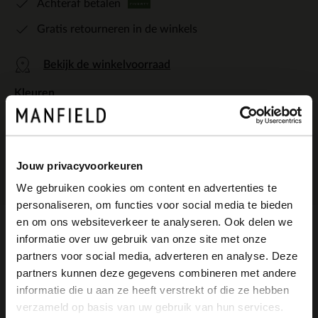
Achteraf betalen
Gratis retourneren in de winkels
Bekijk de winkelvoorraad
Kleuren
Jouw privacyvoorkeuren
We gebruiken cookies om content en advertenties te
personaliseren, om functies voor social media te bieden
×
en om ons websiteverkeer te analyseren. Ook delen we
View this website in English?
informatie over uw gebruik van onze site met onze
Omschrijving
partners voor social media, adverteren en analyse. Deze
It looks like your language isn't Dutch. Would
partners kunnen deze gegevens combineren met andere
you like to switch to English?
informatie die u aan ze heeft verstrekt of die ze hebben
Witte leren sneakers met taupe suède
verzameld op basis van uw gebruik van hun services.