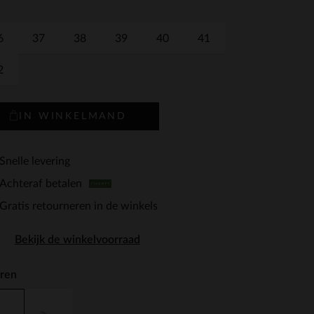
6
37
38
39
40
41
2
IN WINKELMAND
Snelle levering
Achteraf betalen
Gratis retourneren in de winkels
Bekijk de winkelvoorraad
ren