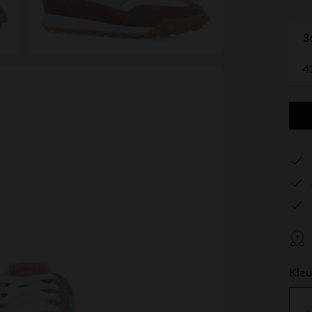
3
4
Kleu