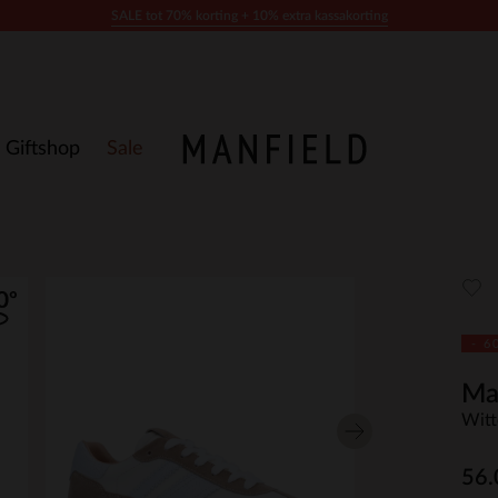
SALE tot 70% korting + 10% extra kassakorting
Giftshop
Sale
- 6
Ma
Witt
56.