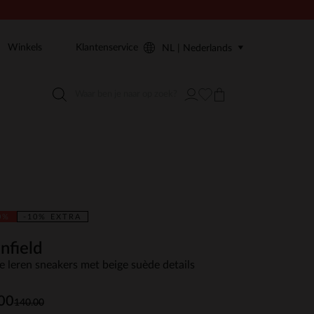
Winkels
Klantenservice
NL | Nederlands
0%
-10% EXTRA
nfield
e leren sneakers met beige suède details
00
140.00