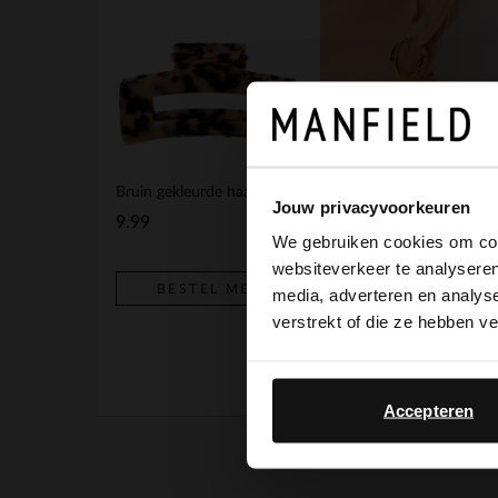
Bruin gekleurde haarclip met print
Jouw privacyvoorkeuren
9.99
19.99
We gebruiken cookies om cont
websiteverkeer te analyseren
BESTEL MEE
BESTEL MEE
media, adverteren en analys
verstrekt of die ze hebben v
Accepteren