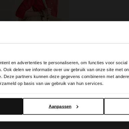
Grote ronden goudkleurige oorbellen
View this website in English?
ent en advertenties te personaliseren, om functies voor social
It looks like your language isn't Dutch. Would you like to
. Ook delen we informatie over uw gebruik van onze site met on
switch to English?
Beige suède shopper
e. Deze partners kunnen deze gegevens combineren met andere i
99.99
erzameld op basis van uw gebruik van hun services.
Yes, switch to English
No, stay in Dutch
BESTEL MEE
Aanpassen