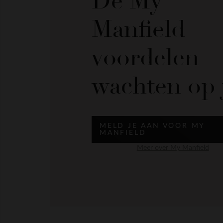
De My
Manfield
voordelen
wachten op 
MELD JE AAN VOOR MY
MANFIELD
Meer over My Manfield