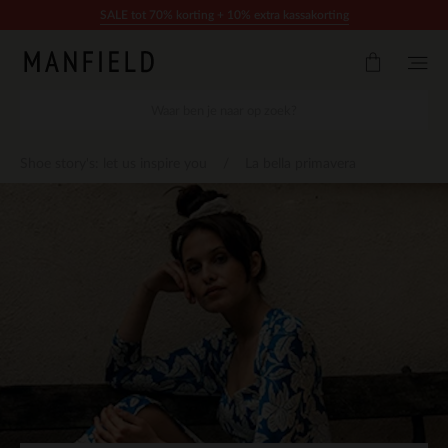
Doorgaan naar artikel
SALE tot 70% korting + 10% extra kassakorting
Shoe story's: let us inspire you
La bella primavera