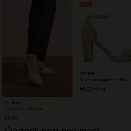
Item
-60%
1
of
5
Manfield
Beige suède sandalen met hak
44.00
110.00
Manfield
Canvas witte sleehakken
89.99
Op zoek naar nog meer