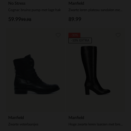
No Stress
Manfield
Cognac bruine pump met lage hak
Zwarte leren plateau sandalen met gespsluiting
59.99
89.99
99.98
-30%
-10% EXTRA
Manfield
Manfield
Zwarte veterlaarsjes
Hoge zwarte leren laarzen met brede schacht