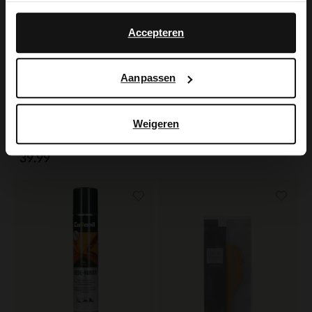
No, stay in Dutch
English
Accepteren
Manfield
Aanpassen
Schoenpoets donkerbruin 75ml
7.99
Manfield
Weigeren
Licht grijze pantoffels
39.99