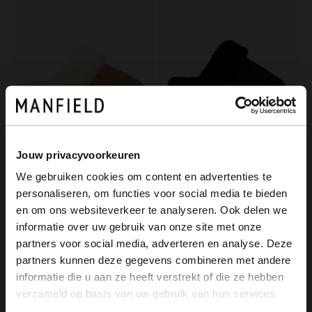
Jouw privacyvoorkeuren
Manfield
Manfield
We gebruiken cookies om content en advertenties te
Cognac pantoffels met wollen voering
Zwarte pantoffels met wollen voering
personaliseren, om functies voor social media te bieden
59.99
30.00
59.99
×
en om ons websiteverkeer te analyseren. Ook delen we
View this website in English?
informatie over uw gebruik van onze site met onze
partners voor social media, adverteren en analyse. Deze
It looks like your language isn't Dutch. Would
partners kunnen deze gegevens combineren met andere
you like to switch to English?
informatie die u aan ze heeft verstrekt of die ze hebben
verzameld op basis van uw gebruik van hun services.
Yes, switch to