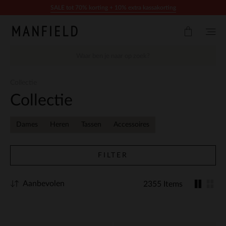
Doorgaan naar artikel
SALE tot 70% korting + 10% extra kassakorting
Collectie
Collectie
Dames
Heren
Tassen
Accessoires
FILTER
Aanbevolen
2355 Items