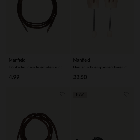
Manfield
Manfield
Donkerbruine schoenveters rond (75 cm)
Houten schoenspanners heren mt 40/41
4.99
22.50
NEW