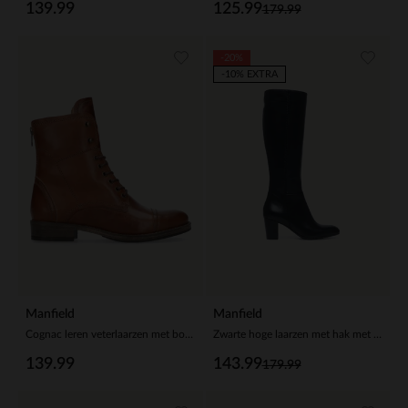
139.99
125.99
179.99
-20%
-10% EXTRA
Manfield
Manfield
Cognac leren veterlaarzen met bont voering
Zwarte hoge laarzen met hak met smalle schacht
139.99
143.99
179.99