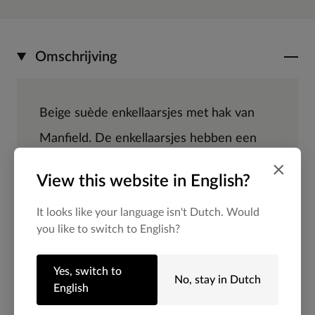
Omschrijving
Beige suède enkellaarsjes met hak van
Manfield. De enkellaarsjes hebben een
blokhak van 5 cm, puntige neus en gesp
×
View this website in English?
detail aan de zijkant. We adviseren als
It looks like your language isn't Dutch. Would
verzorging en bescherming de
you like to switch to English?
suède/nubuck spray in transparant.
Yes, switch to
No, stay in Dutch
English
Alles over dit product