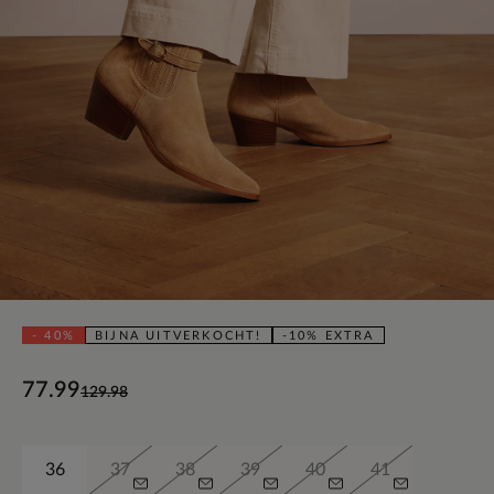
- 40%
BIJNA UITVERKOCHT!
-10% EXTRA
77.99
129.98
36
37
38
39
40
41