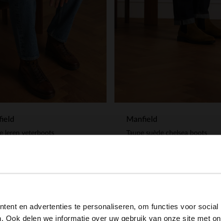
ield
Manfield
e leren veterboots
Taupe suède chelsea boots
.99
149.99
View this website in English?
ent en advertenties te personaliseren, om functies voor social
It looks like your language isn't Dutch. Would you like to
. Ook delen we informatie over uw gebruik van onze site met on