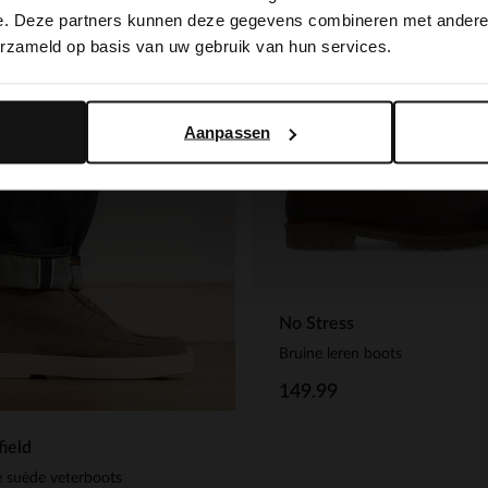
switch to English?
e. Deze partners kunnen deze gegevens combineren met andere i
erzameld op basis van uw gebruik van hun services.
Yes, switch to English
No, stay in Dutch
Aanpassen
No Stress
Bruine leren boots
149.99
ield
 suède veterboots