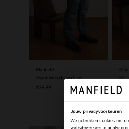
Manfield
Manf
Zwarte leren chelsea boots
Bruin
139.99
149
Jouw privacyvoorkeuren
We gebruiken cookies om cont
websiteverkeer te analyseren