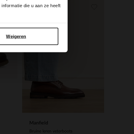
nformatie die u aan ze heeft
Weigeren
Manfield
Bruine leren veterboots