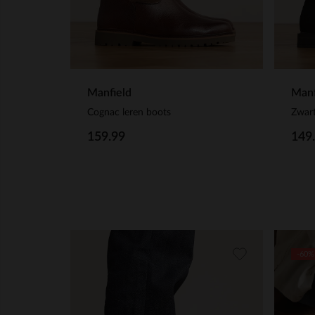
Manfield
Manf
Cognac leren boots
Zwart
159.99
149
-60%