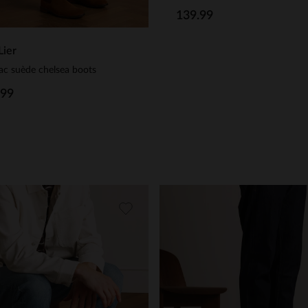
139.99
Lier
c suède chelsea boots
.99