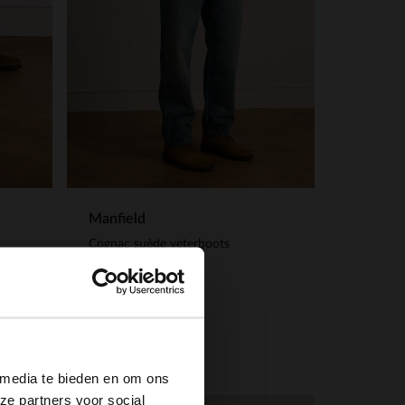
Manfield
Cognac suède veterboots
60.00
150.00
×
 media te bieden en om ons
ze partners voor social