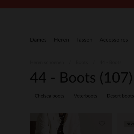
Doorgaan naar artikel
Dames
Heren
Tassen
Accessoires
Heren schoenen
Boots
44 - Boots
44 - Boots
(107)
Chelsea boots
Veterboots
Desert boots
NEW