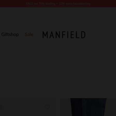
SALE tot 70% korting + 10% extra kassakorting
Giftshop
Sale