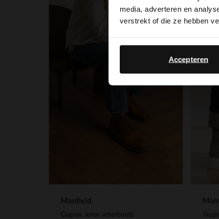
media, adverteren en analys
verstrekt of die ze hebben v
Accepteren
Manfield
Manf
Cognac leren veterboots
Taupe