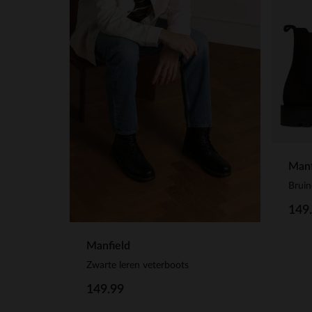
Manf
Bruin
149
Manfield
Zwarte leren veterboots
149.99