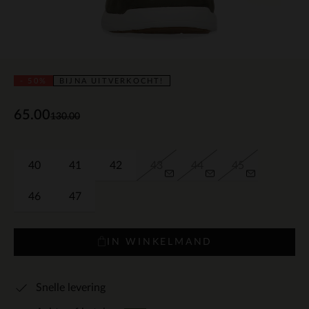
- 50%
BIJNA UITVERKOCHT!
65.00
130.00
40
41
42
43
44
45
46
47
IN WINKELMAND
Snelle levering