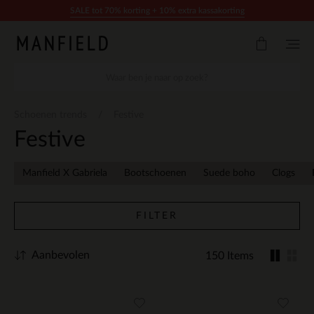
Doorgaan naar artikel
SALE tot 70% korting + 10% extra kassakorting
Schoenen trends
Festive
Festive
Manfield X Gabriela
Bootschoenen
Suede boho
Clogs
FILTER
Aanbevolen
150 Items