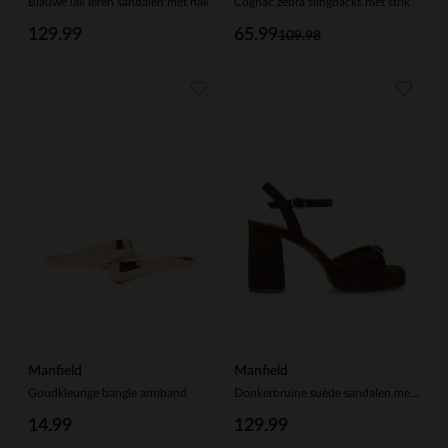
Blauwe lak leren sandalen met hak
Cognac zebra slingbacks met strik
129.99
65.99
109.98
Manfield
Manfield
Goudkleurige bangle armband
Donkerbruine suède sandalen met hak
14.99
129.99