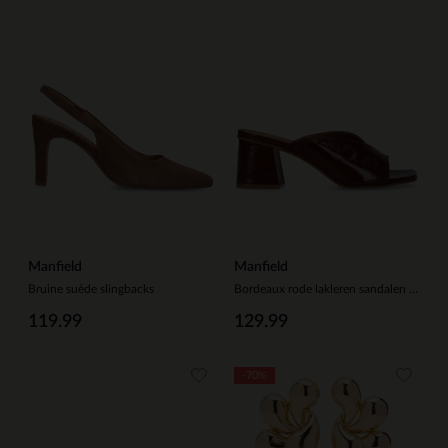
Manfield
Manfield
Bruine suède slingbacks
Bordeaux rode lakleren sandalen met hak
119.99
129.99
-70%