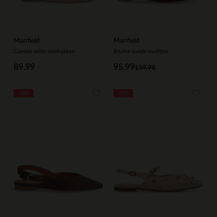
Manfield
Manfield
Canvas witte sleehakken
Bruine suède muiltjes
89.99
95.99
159.98
-30%
-30%