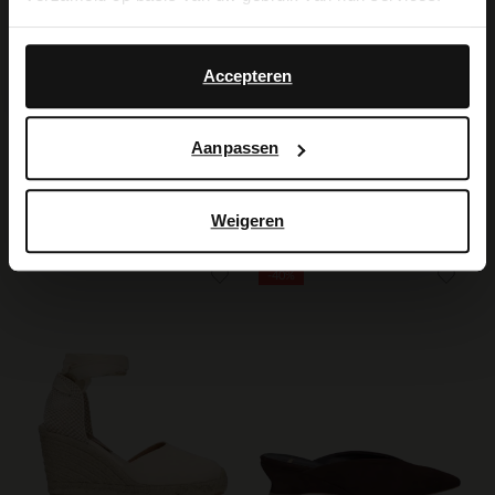
Yes, switch to
No, stay in Dutch
English
Accepteren
Aanpassen
Manfield
Manfield
Beige suède clutch met zilveren studs
Donkerbruine lakleren sandalen met hak
59.99
129.99
Weigeren
-40%