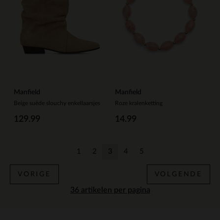
Manfield
Manfield
Beige suède slouchy enkellaarsjes
Roze kralenketting
129.99
14.99
1
2
3
4
5
Vorige
Vorige
Huidige pagina
Vorige
Vorige
VORIGE
VOLGENDE
per pagina