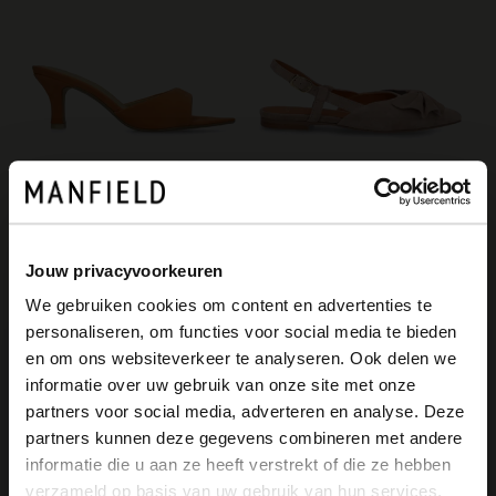
Manfield
Manfield
Oranje suède pumps
Taupe suède slingbacks met strik
Jouw privacyvoorkeuren
48.00
77.99
120.00
129.98
We gebruiken cookies om content en advertenties te
personaliseren, om functies voor social media te bieden
×
en om ons websiteverkeer te analyseren. Ook delen we
View this website in English?
informatie over uw gebruik van onze site met onze
partners voor social media, adverteren en analyse. Deze
It looks like your language isn't Dutch. Would
partners kunnen deze gegevens combineren met andere
you like to switch to English?
informatie die u aan ze heeft verstrekt of die ze hebben
verzameld op basis van uw gebruik van hun services.