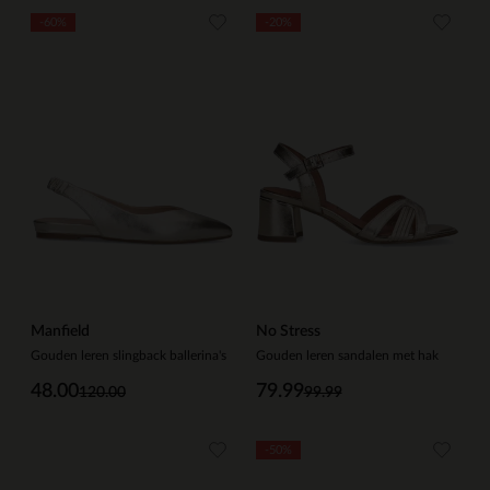
-60%
-20%
Manfield
No Stress
Gouden leren slingback ballerina's
Gouden leren sandalen met hak
48.00
79.99
120.00
99.99
-50%