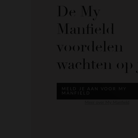
De My
Manfield
voordelen
wachten op 
MELD JE AAN VOOR MY
MANFIELD
Meer over My Manfield