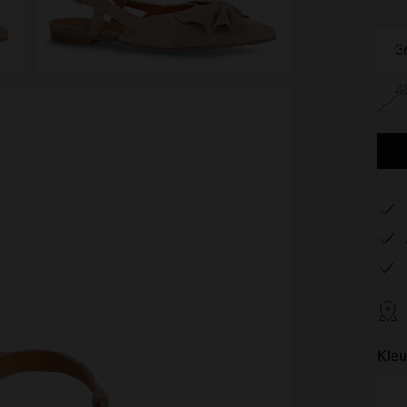
3
4
Kleu