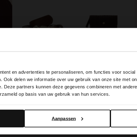
Bruine leren dames riem
Bruine suède portemonnee
View this website in English?
29.99
19.99
ent en advertenties te personaliseren, om functies voor social
It looks like your language isn't Dutch. Would you like to
Goudkleurige zebra armband met bruine details
. Ook delen we informatie over uw gebruik van onze site met on
BESTEL MEE
BESTEL MEE
switch to English?
e. Deze partners kunnen deze gegevens combineren met andere i
erzameld op basis van uw gebruik van hun services.
Yes, switch to English
No, stay in Dutch
Aanpassen