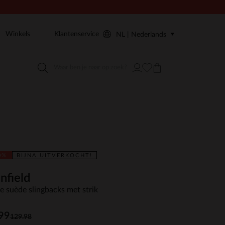
Winkels
Klantenservice
NL | Nederlands
0%
BIJNA UITVERKOCHT!
nfield
e suède slingbacks met strik
99
129.98