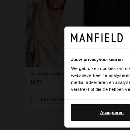
Jouw privacyvoorkeuren
We gebruiken cookies om cont
Bruine kralenketting
websiteverkeer te analyseren
media, adverteren en analys
14.99
19.99
verstrekt of die ze hebben v
BESTEL MEE
BESTEL MEE
Accepteren