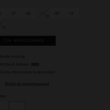
6
37
38
39
40
41
2
IN WINKELMAND
Snelle levering
Achteraf betalen
Gratis retourneren in de winkels
Bekijk de winkelvoorraad
ren