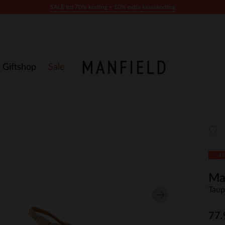
SALE tot 70% korting + 10% extra kassakorting
Giftshop
Sale
- 4
Ma
Taup
77.