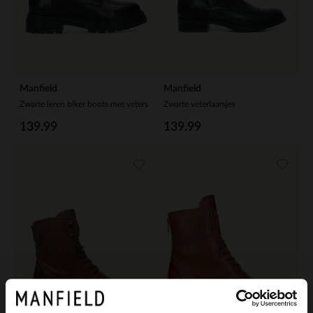
Manfield
Manfield
Zwarte leren biker boots met veters
Zwarte veterlaarsjes
139.99
139.99