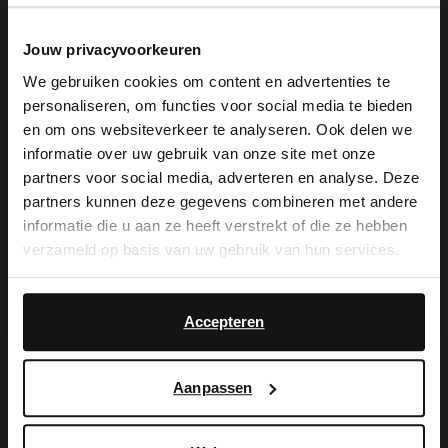
Jouw privacyvoorkeuren
Manfield
Manfield
We gebruiken cookies om content en advertenties te
Cognac veterlaarsjes
Cognac leren veterlaarzen met bont voering
personaliseren, om functies voor social media te bieden
×
139.99
139.99
en om ons websiteverkeer te analyseren. Ook delen we
View this website in English?
informatie over uw gebruik van onze site met onze
partners voor social media, adverteren en analyse. Deze
-50%
It looks like your language isn't Dutch. Would
-10% EXTRA
partners kunnen deze gegevens combineren met andere
you like to switch to English?
informatie die u aan ze heeft verstrekt of die ze hebben
verzameld op basis van uw gebruik van hun services.
Yes, switch to
No, stay in Dutch
English
Accepteren
Aanpassen