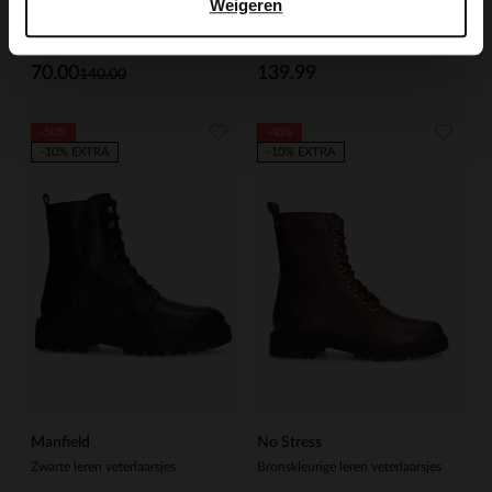
Weigeren
Manfield
Manfield
Bruine leren veterboots
Zwarte leren laarzen met bont voering
70.00
139.99
140.00
-50%
-40%
-10% EXTRA
-10% EXTRA
Manfield
No Stress
Zwarte leren veterlaarsjes
Bronskleurige leren veterlaarsjes