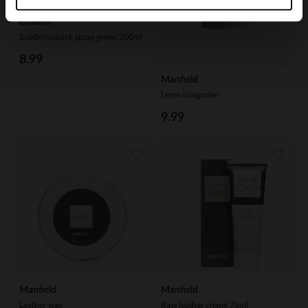
Collonil
Suède/nubuck spray groen 200ml
8.99
Manfield
Leren inlegzolen
9.99
Manfield
Manfield
Leather wax
Raw leather crème 75ml