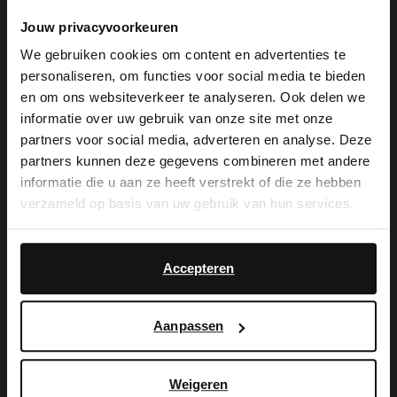
Jouw privacyvoorkeuren
We gebruiken cookies om content en advertenties te
personaliseren, om functies voor social media te bieden
Manfield
×
en om ons websiteverkeer te analyseren. Ook delen we
Schoenpoets donkerbruin 75ml
View this website in English?
informatie over uw gebruik van onze site met onze
7.99
partners voor social media, adverteren en analyse. Deze
It looks like your language isn't Dutch. Would
Manfield
partners kunnen deze gegevens combineren met andere
you like to switch to English?
Licht grijze pantoffels
informatie die u aan ze heeft verstrekt of die ze hebben
39.99
verzameld op basis van uw gebruik van hun services.
Yes, switch to
No, stay in Dutch
English
Accepteren
Aanpassen
Weigeren