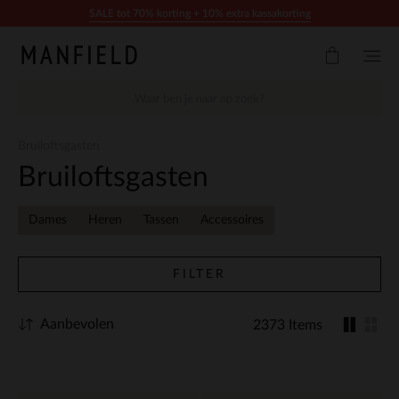
Doorgaan naar artikel
SALE tot 70% korting + 10% extra kassakorting
Bruiloftsgasten
Bruiloftsgasten
Dames
Heren
Tassen
Accessoires
FILTER
Aanbevolen
2373 Items