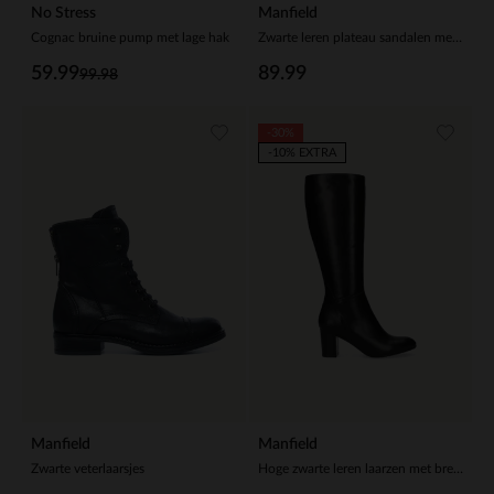
No Stress
Manfield
Cognac bruine pump met lage hak
Zwarte leren plateau sandalen met gespsluiting
59.99
89.99
99.98
-30%
-10% EXTRA
Manfield
Manfield
Zwarte veterlaarsjes
Hoge zwarte leren laarzen met brede schacht