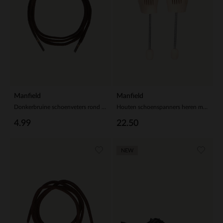
Manfield
Manfield
Donkerbruine schoenveters rond (75 cm)
Houten schoenspanners heren mt 40/41
4.99
22.50
NEW