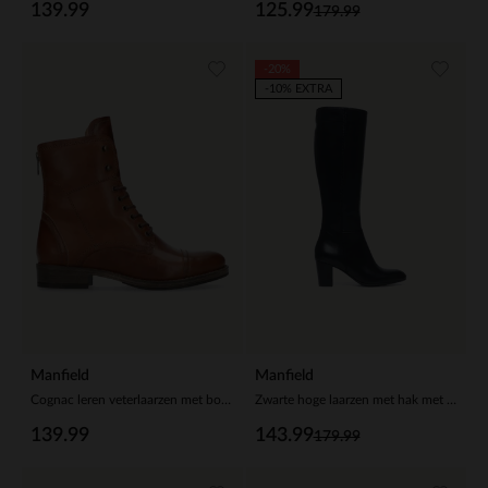
139.99
125.99
179.99
-20%
-10% EXTRA
Manfield
Manfield
Cognac leren veterlaarzen met bont voering
Zwarte hoge laarzen met hak met smalle schacht
139.99
143.99
179.99