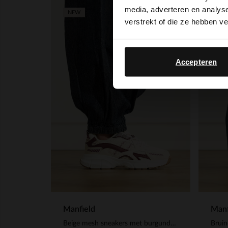
media, adverteren en analys
NEW
NEW
verstrekt of die ze hebben v
Accepteren
Manfield
Manf
Beige mesh sneakers met burgundy details
Bruin