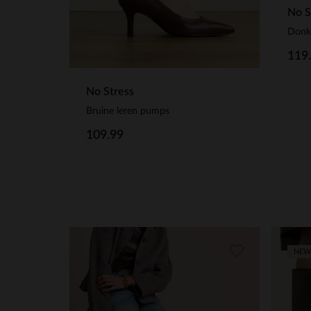
No S
119
No Stress
Bruine leren pumps
109.99
NEW