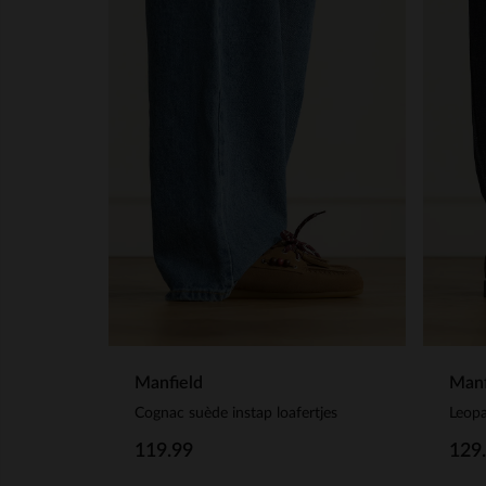
Manfield
Manf
Cognac suède instap loafertjes
Leopa
119.99
129