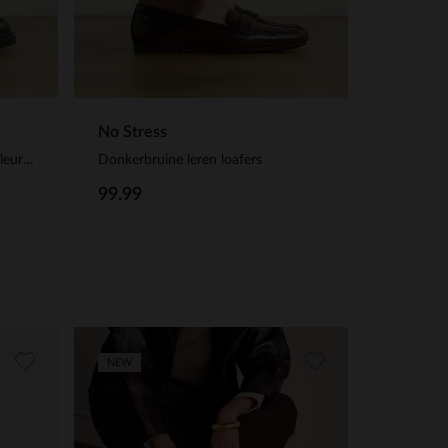
No Stress
Zwarte leren loafers met goudkleurig detail
Donkerbruine leren loafers
99.99
NEW