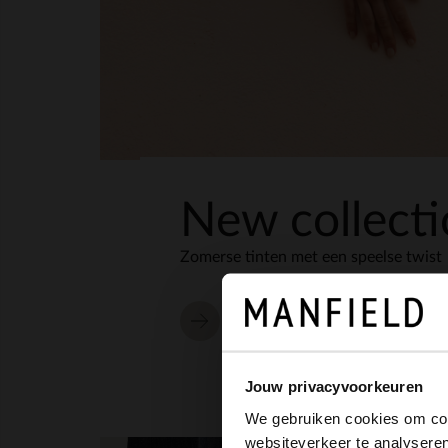
New collect
Zomerse tinten met een speelse twist
Ontdek de nieuwe collectie
Jouw privacyvoorkeuren
We gebruiken cookies om cont
websiteverkeer te analyseren