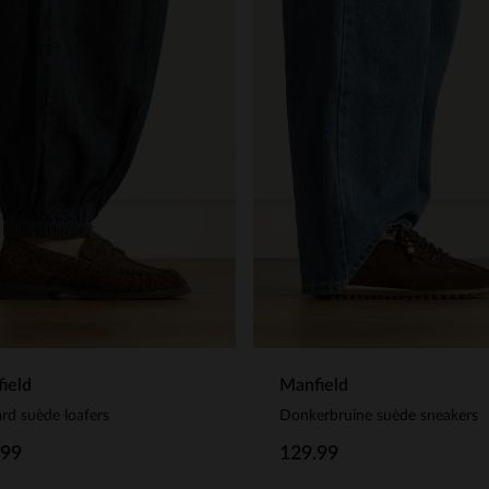
ield
Manfield
rd suède loafers
Donkerbruine suède sneakers
.99
129.99