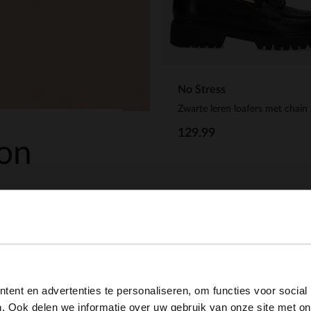
No Stress
Zwarte leren loafers met chain
129.99
ion
View this website in English?
ent en advertenties te personaliseren, om functies voor social
It looks like your language isn't Dutch. Would you like to
. Ook delen we informatie over uw gebruik van onze site met on