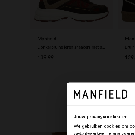
Manfield
Manf
Donkerbruine leren sneakers met suède details
Bruin
139.99
129
Jouw privacyvoorkeuren
We gebruiken cookies om cont
websiteverkeer te analyseren