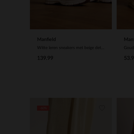
Manfield
Manf
Witte leren sneakers met beige details
Goude
139.99
53.
-60%