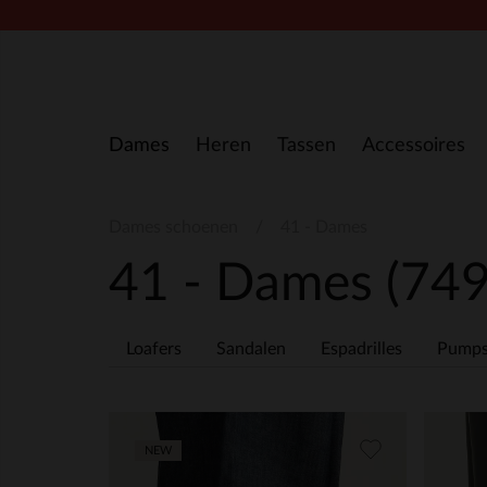
Doorgaan naar artikel
Dames
Heren
Tassen
Accessoires
Dames schoenen
41 - Dames
41 - Dames
(749
Loafers
Sandalen
Espadrilles
Pump
NEW