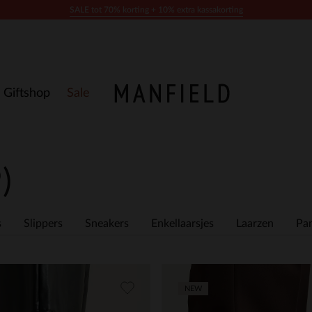
SALE tot 70% korting + 10% extra kassakorting
Giftshop
Sale
)
s
Slippers
Sneakers
Enkellaarsjes
Laarzen
Pan
NEW