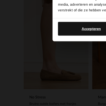
media, adverteren en analys
verstrekt of die ze hebben v
Accepteren
No Stress
Manf
Bruine suède loafers met franjes
Burgu