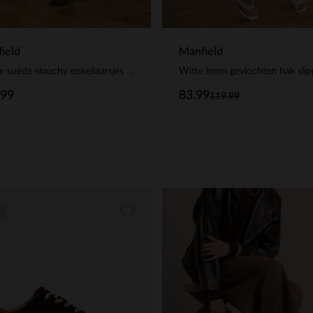
Manfield
ield
Witte leren gevlochten hak slip
Bruine suède slouchy enkellaarsjes met hak
83.99
.99
119.99