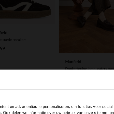
ield
e suède sneakers
.99
Manfield
129.99
View this website in English?
ent en advertenties te personaliseren, om functies voor social
It looks like your language isn't Dutch. Would you like to
. Ook delen we informatie over uw gebruik van onze site met on