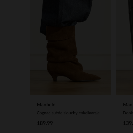
Manfield
Manf
Cognac suède slouchy enkellaarsjes met hak
Donke
189.99
139