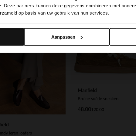
switch to English?
e. Deze partners kunnen deze gegevens combineren met andere i
-60%
erzameld op basis van uw gebruik van hun services.
Yes, switch to English
No, stay in Dutch
Aanpassen
Manfield
Bruine suède sneakers
48.00
120.00
ield
ndy leren loafers