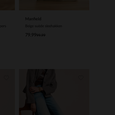
Manfield
pers
Beige suède sleehakken
79.99
99.99