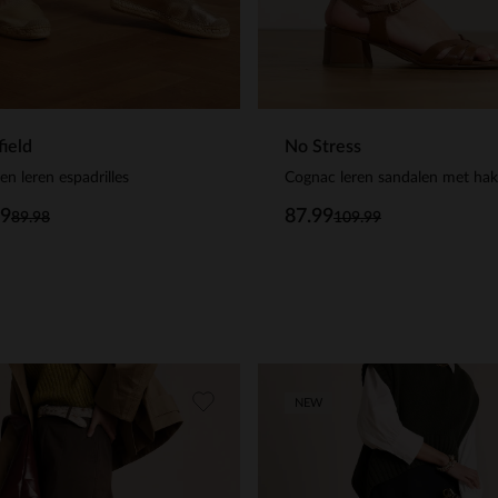
ield
No Stress
n leren espadrilles
Cognac leren sandalen met hak
99
87.99
89.98
109.99
NEW