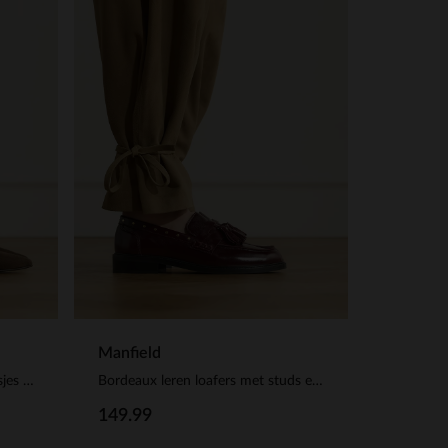
Manfield
Bruine suède slouchy enkellaarsjes met hak
Bordeaux leren loafers met studs en kwastjes
149.99