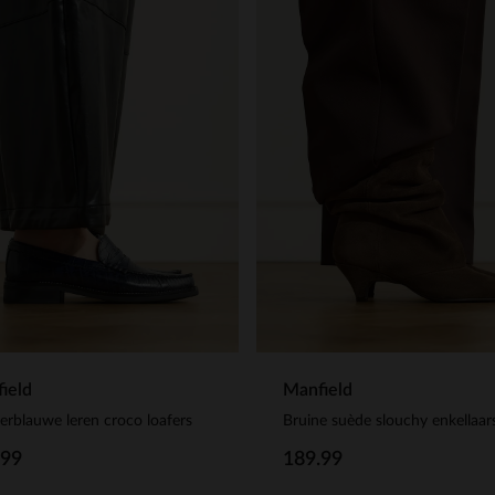
ield
Manfield
rblauwe leren croco loafers
.99
189.99