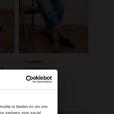
Manfield
Donkerbruine leren loafers met gouden chain
Zwarte leren loafers
139.99
×
 media te bieden en om ons
ze partners voor social