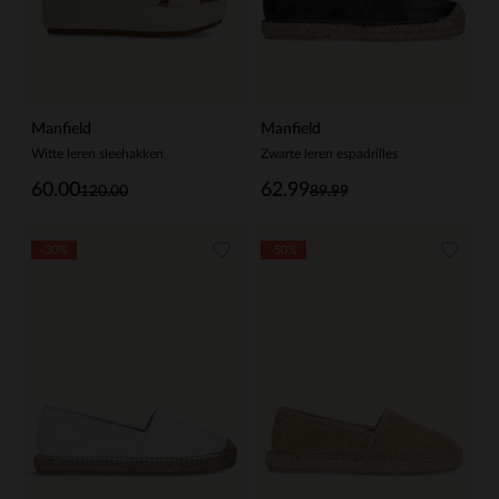
Manfield
Manfield
Witte leren sleehakken
Zwarte leren espadrilles
60.00
62.99
120.00
89.99
-30%
-50%