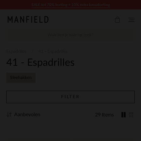
Doorgaan naar artikel
SALE tot 70% korting + 10% extra kassakorting
Espadrilles
41 - Espadrilles
41 - Espadrilles
Sleehakken
FILTER
Aanbevolen
29 Items