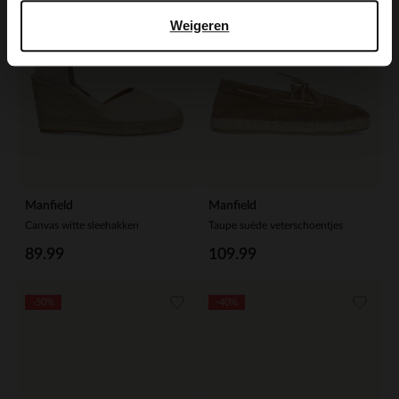
Weigeren
Manfield
Manfield
Canvas witte sleehakken
Taupe suède veterschoentjes
89.99
109.99
-50%
-40%