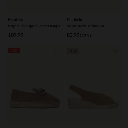
Manfield
Manfield
Beige suède espadrilles met franjes
Bruine suède sleehakken
109.99
83.99
119.99
-40%
NEW