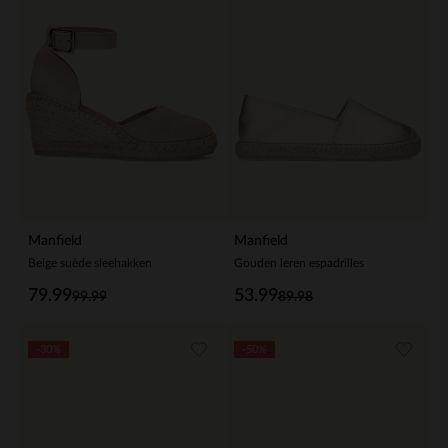
Manfield
Manfield
Beige suède sleehakken
Gouden leren espadrilles
79.99
53.99
99.99
89.98
-30%
-50%