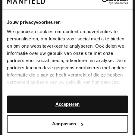
-30%
-60%
Jouw privacyvoorkeuren
We gebruiken cookies om content en advertenties te
personaliseren, om functies voor social media te bieden
×
en om ons websiteverkeer te analyseren. Ook delen we
View this website in English?
informatie over uw gebruik van onze site met onze
partners voor social media, adverteren en analyse. Deze
It looks like your language isn't Dutch. Would
partners kunnen deze gegevens combineren met andere
you like to switch to English?
informatie die u aan ze heeft verstrekt of die ze hebben
verzameld op basis van uw gebruik van hun services.
Manfield
Manfield
Yes, switch to
No, stay in Dutch
Beige suède sandalen met plateau
Zwarte suède sleehakken
English
62.99
44.00
Accepteren
89.99
110.00
NEW
Aanpassen