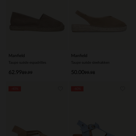
Manfield
Manfield
Taupe suède espadrilles
Taupe suède sleehakken
62.99
50.00
89.99
99.98
-40%
-60%