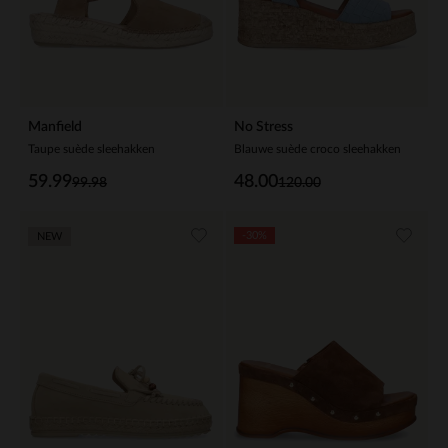
Manfield
No Stress
Taupe suède sleehakken
Blauwe suède croco sleehakken
59.99
48.00
99.98
120.00
-30%
NEW