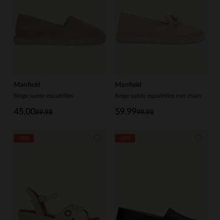
Manfield
Manfield
Beige suède espadrilles
Beige suède espadrilles met chain
45.00
59.99
89.98
99.98
-50%
-30%