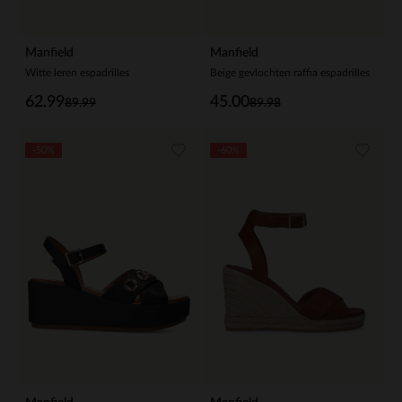
Manfield
Manfield
Witte leren espadrilles
Beige gevlochten raffia espadrilles
62.99
45.00
89.99
89.98
-50%
-60%