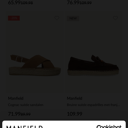
65.99
76.99
109.98
109.99
-20%
NEW
Manfield
Manfield
Cognac suède sandalen
Bruine suède espadrilles met franjes
71.99
109.99
89.99