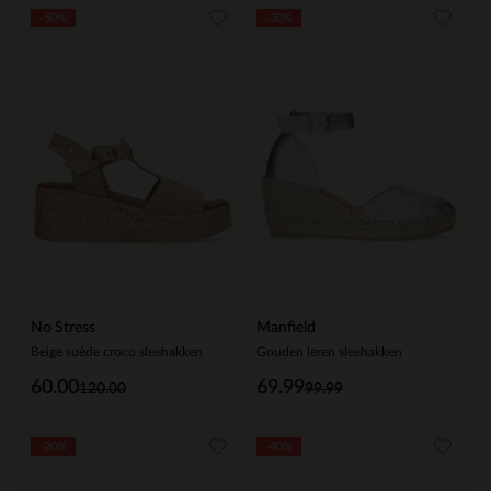
-50%
-30%
No Stress
Manfield
Beige suède croco sleehakken
Gouden leren sleehakken
60.00
69.99
120.00
99.99
-20%
-40%