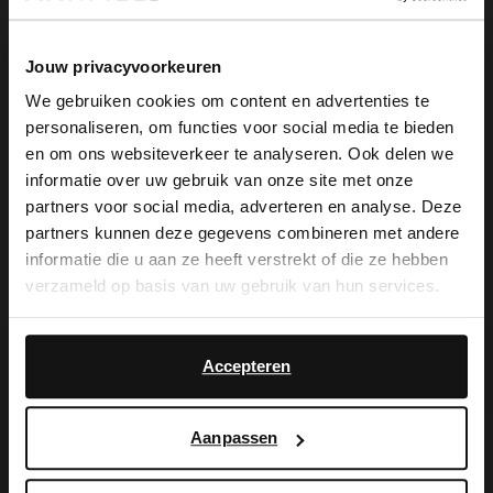
suède/nubuck spray in transparant.
Jouw privacyvoorkeuren
We gebruiken cookies om content en advertenties te
personaliseren, om functies voor social media te bieden
Alles over dit product
×
en om ons websiteverkeer te analyseren. Ook delen we
View this website in English?
informatie over uw gebruik van onze site met onze
Maattabel
partners voor social media, adverteren en analyse. Deze
It looks like your language isn't Dutch. Would
partners kunnen deze gegevens combineren met andere
you like to switch to English?
informatie die u aan ze heeft verstrekt of die ze hebben
Bezorgen & retour
verzameld op basis van uw gebruik van hun services.
Yes, switch to
No, stay in Dutch
English
Accepteren
Voor jou erbij gezocht
Aanpassen