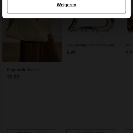
Weigeren
Goudkleurige hartjes haarklem
6.99
9.9
Beige suède shopper
99.99