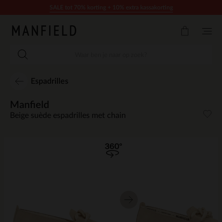
Doorgaan naar artikel
SALE tot 70% korting + 10% extra kassakorting
Espadrilles
Manfield
Beige suède espadrilles met chain