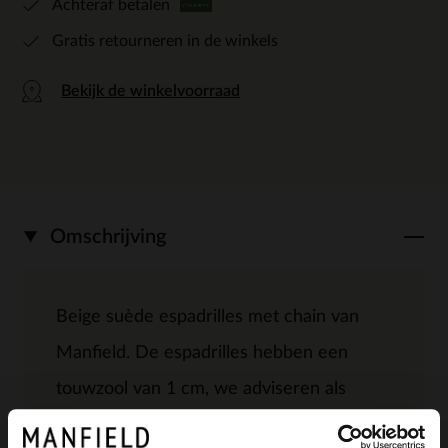
Achteraf betalen
Gratis retourneren in de winkels
Bekijk de winkelvoorraad
Omschrijving
Beige suède espadrilles met chain van
Manfield. De espadrilles hebben een
touwzool van 1 cm, we adviseren als
verzorging en bescherming de