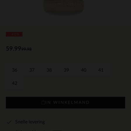
- 40%
59.99
99.98
36
37
38
39
40
41
42
IN WINKELMAND
Snelle levering