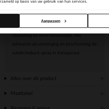
erzameld op basis van uw gebruik van hun services.
Yes, switch to English
No, stay in Dutch
Cognac suède cowboy laarzen van
Manfield met een blokhak van 7 cm. De
Aanpassen
laarzen hebben een puntige neus,
ritssluiting en leren binnenzijde. We
adviseren als verzorging en bescherming de
suède/nubuck spray in transparant.
Alles over dit product
Maattabel
Bezorgen & retour