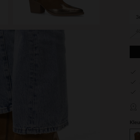
3
4
Kleu