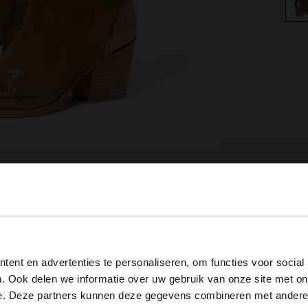
View this website in English?
ent en advertenties te personaliseren, om functies voor social
It looks like your language isn't Dutch. Would you like to
Omschrijving
. Ook delen we informatie over uw gebruik van onze site met on
switch to English?
e. Deze partners kunnen deze gegevens combineren met andere i