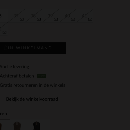
6
37
38
39
40
41
2
IN WINKELMAND
Snelle levering
Achteraf betalen
Gratis retourneren in de winkels
Bekijk de winkelvoorraad
ren