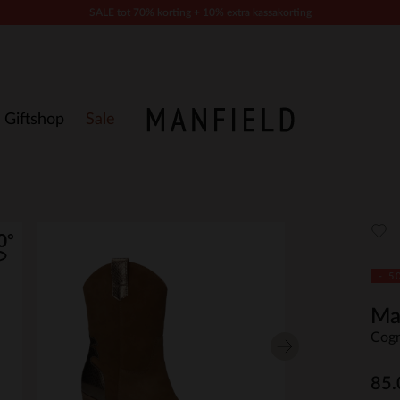
SALE tot 70% korting + 10% extra kassakorting
Giftshop
Sale
- 5
Ma
Cogn
85.