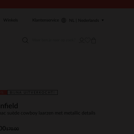
Winkels
Klantenservice
NL | Nederlands
0%
BIJNA UITVERKOCHT!
nfield
ac suède cowboy laarzen met metallic details
00
170.00