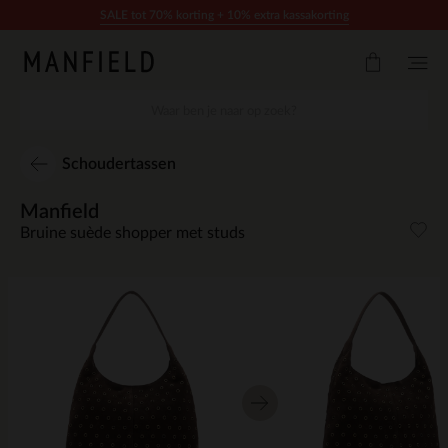
Doorgaan naar artikel
SALE tot 70% korting + 10% extra kassakorting
Schoudertassen
Manfield
Bruine suède shopper met studs