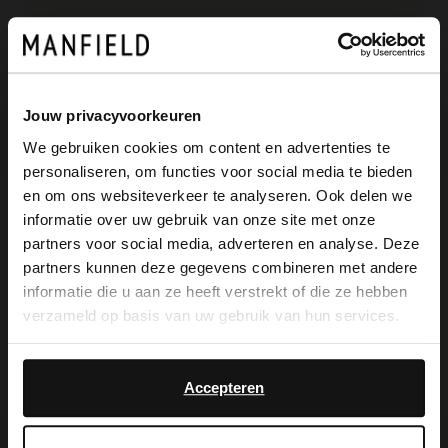
Bruine suède shopper met studs van
Manfield. De tas heeft een
Jouw privacyvoorkeuren
drukknoopsluiting, brede schouderband
We gebruiken cookies om content en advertenties te
en vakje aan de binnenzijde. De afmeting
personaliseren, om functies voor social media te bieden
×
van de tas is 45x33x14 cm (BxHxD).
en om ons websiteverkeer te analyseren. Ook delen we
View this website in English?
informatie over uw gebruik van onze site met onze
partners voor social media, adverteren en analyse. Deze
It looks like your language isn't Dutch. Would
partners kunnen deze gegevens combineren met andere
you like to switch to English?
informatie die u aan ze heeft verstrekt of die ze hebben
Alles over dit product
verzameld op basis van uw gebruik van hun services.
Yes, switch to
No, stay in Dutch
Maattabel
English
Accepteren
Bezorgen & retour