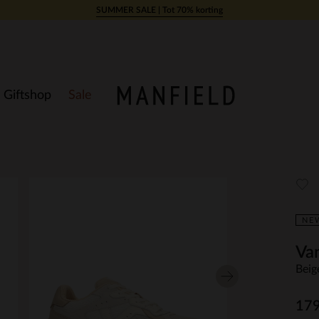
SUMMER SALE | Tot 70% korting
Giftshop
Sale
NE
Van
Beig
179