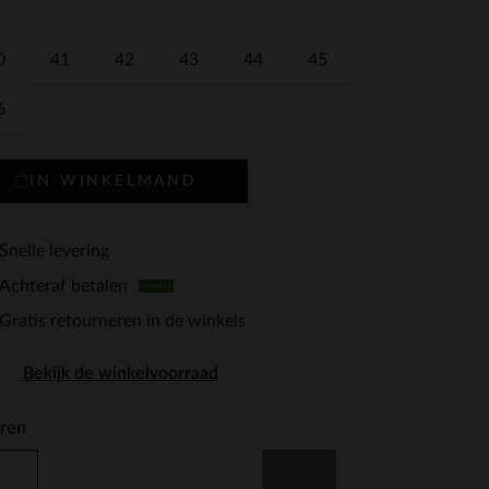
0
41
42
43
44
45
6
IN WINKELMAND
Snelle levering
Achteraf betalen
Gratis retourneren in de winkels
Bekijk de winkelvoorraad
ren