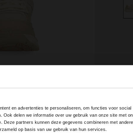
View this website in English?
ent en advertenties te personaliseren, om functies voor social
It looks like your language isn't Dutch. Would you like to
. Ook delen we informatie over uw gebruik van onze site met on
switch to English?
Omschrijving
e. Deze partners kunnen deze gegevens combineren met andere i
erzameld op basis van uw gebruik van hun services.