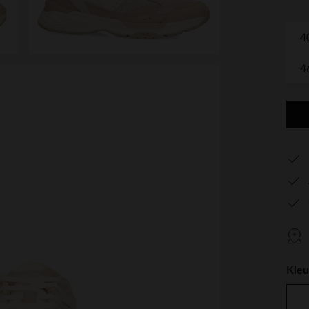
4
4
Kleu