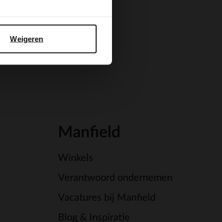
Weigeren
Manfield
Winkels
Verantwoord ondernemen
Vacatures bij Manfield
Blog & Inspiratie