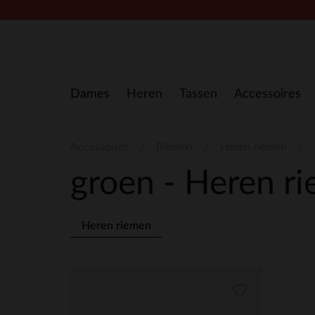
Doorgaan naar artikel
Dames
Heren
Tassen
Accessoires
Accessoires
Riemen
Heren riemen
groen - Heren r
Heren riemen