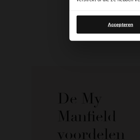
Accepteren
De My
Manfield
voordelen