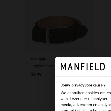
Manfield
Olijfgroene suède riem
39.99
Jouw privacyvoorkeuren
We gebruiken cookies om cont
websiteverkeer te analyseren
media, adverteren en analys
verstrekt of die ze hebben v