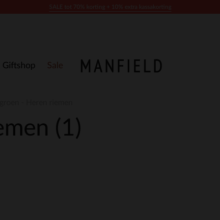
SALE tot 70% korting + 10% extra kassakorting
Giftshop
Sale
groen - Heren riemen
iemen
(1)