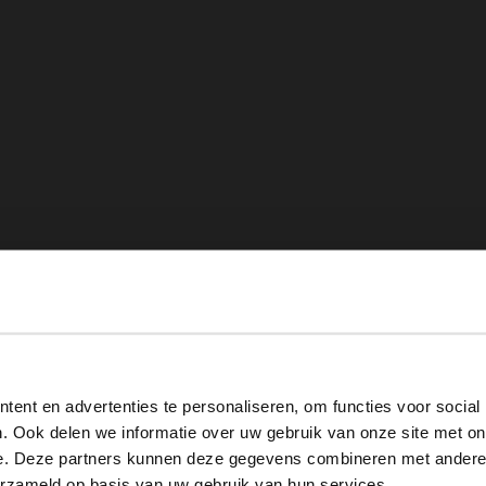
View this website in English?
ent en advertenties te personaliseren, om functies voor social
It looks like your language isn't Dutch. Would you like to
. Ook delen we informatie over uw gebruik van onze site met on
switch to English?
e. Deze partners kunnen deze gegevens combineren met andere i
erzameld op basis van uw gebruik van hun services.