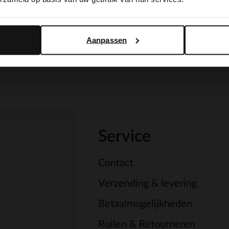
Yes, switch to English
No, stay in Dutch
Aanpassen
Service
Contact
Verzending & levering
Betaalmogelijkheden
Ruilen & Retourneren