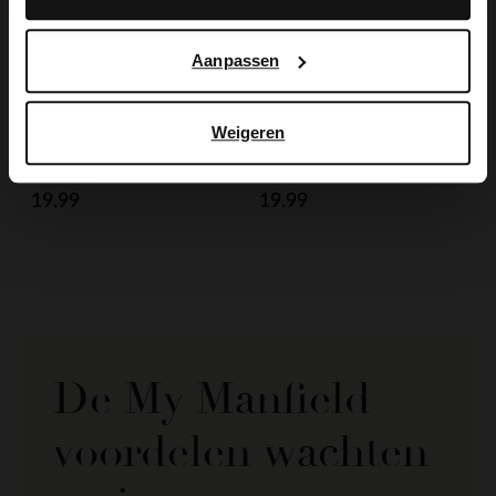
Aanpassen
Weigeren
Manfield
Manfield
Beige kralenarmband
Beige ribbel pet
19.99
19.99
De My Manfield
voordelen wachten