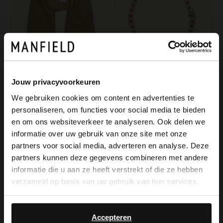
Jouw privacyvoorkeuren
Manfield
Manfield
We gebruiken cookies om content en advertenties te
Beige sjaal met ribbel details
Beige armband van keramische kralen
personaliseren, om functies voor social media te bieden
×
29.99
19.99
en om ons websiteverkeer te analyseren. Ook delen we
View this website in English?
informatie over uw gebruik van onze site met onze
partners voor social media, adverteren en analyse. Deze
It looks like your language isn't Dutch. Would
partners kunnen deze gegevens combineren met andere
you like to switch to English?
informatie die u aan ze heeft verstrekt of die ze hebben
verzameld op basis van uw gebruik van hun services.
Yes, switch to
No, stay in Dutch
English
Accepteren