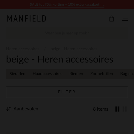
Doorgaan naar artikel
SALE tot 70% korting + 10% extra kassakorting
Heren accessoires
beige - Heren accessoires
beige - Heren accessoires
Sieraden
Haaraccessoires
Riemen
Zonnebrillen
Bag ch
FILTER
Aanbevolen
8 Items