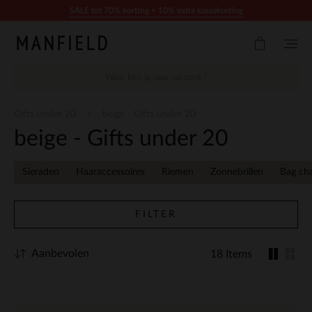
Doorgaan naar artikel
SALE tot 70% korting + 10% extra kassakorting
Gifts under 20
beige - Gifts under 20
beige - Gifts under 20
Sieraden
Haaraccessoires
Riemen
Zonnebrillen
Bag ch
FILTER
Aanbevolen
18 Items