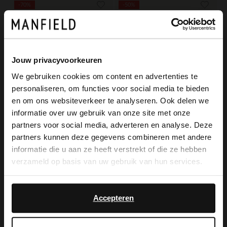
-70%
-50%
Jouw privacyvoorkeuren
We gebruiken cookies om content en advertenties te
personaliseren, om functies voor social media te bieden
×
en om ons websiteverkeer te analyseren. Ook delen we
Manfield
View this website in English?
informatie over uw gebruik van onze site met onze
Licht roze oorbellen met gouden randje
partners voor social media, adverteren en analyse. Deze
It looks like your language isn't Dutch. Would
4.50
14.99
partners kunnen deze gegevens combineren met andere
you like to switch to English?
Manfield
informatie die u aan ze heeft verstrekt of die ze hebben
Beige armband met goud
verzameld op basis van uw gebruik van hun services.
Yes, switch to
6.50
12.99
No, stay in Dutch
English
Accepteren