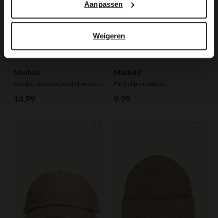
Aanpassen
Weigeren
Manfield
Manfield
Gouden statement oorbellen met groene knopen
Parel clip-on strikjes
14.99
9.99