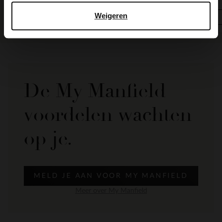
Weigeren
BESTEL MEE
BESTEL MEE
De My Manfield
voordelen wachten
op je.
MELD JE AAN VOOR MY MANFIELD
Meer over My Manfield