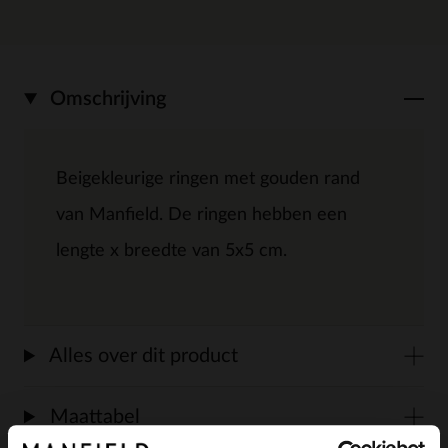
Omschrijving
Beigekleurige ringen met gouden rand
van Manfield. De ringen hebben een
lengte x breedte van 5x5 cm.
Alles over dit product
Maattabel