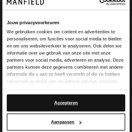
Bezorgen & retour
Jouw privacyvoorkeuren
We gebruiken cookies om content en advertenties te
Voor jou erbij gezocht
personaliseren, om functies voor social media te bieden
×
en om ons websiteverkeer te analyseren. Ook delen we
View this website in English?
informatie over uw gebruik van onze site met onze
partners voor social media, adverteren en analyse. Deze
It looks like your language isn't Dutch. Would
partners kunnen deze gegevens combineren met andere
you like to switch to English?
informatie die u aan ze heeft verstrekt of die ze hebben
verzameld op basis van uw gebruik van hun services.
Yes, switch to
No, stay in Dutch
English
Accepteren
Olijfgroene oorbellen met gouden details
Off white bangle armband
Olij
Aanpassen
14.99
12.99
14.