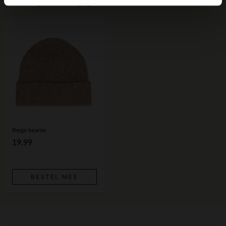
Voor jou erbij gezocht
Beige beanie
19.99
BESTEL MEE