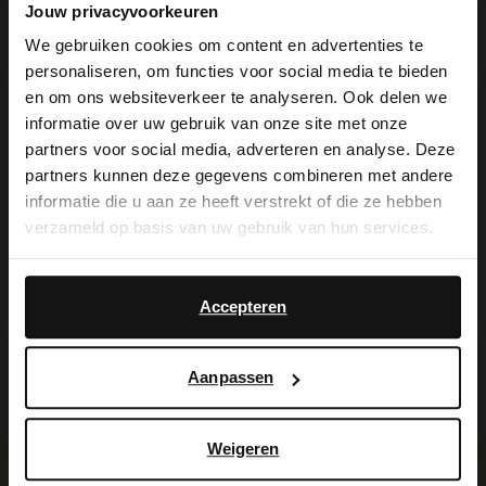
Jouw privacyvoorkeuren
We gebruiken cookies om content en advertenties te
Beige sjaal met ribbel details van
personaliseren, om functies voor social media te bieden
×
Manfield. De sjaal heeft een totale lengte
en om ons websiteverkeer te analyseren. Ook delen we
View this website in English?
informatie over uw gebruik van onze site met onze
van 178 cm en een breedte van 23 cm.
partners voor social media, adverteren en analyse. Deze
It looks like your language isn't Dutch. Would
partners kunnen deze gegevens combineren met andere
you like to switch to English?
informatie die u aan ze heeft verstrekt of die ze hebben
verzameld op basis van uw gebruik van hun services.
Alles over dit product
Yes, switch to
No, stay in Dutch
English
Accepteren
Maattabel
Bezorgen & retour
Aanpassen
Weigeren