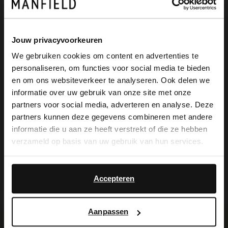
Manfield. De veterschoenen hebben een
platte hak van 3 cm en een plateauzool
Jouw privacyvoorkeuren
van 2 cm. We adviseren als verzorging de
We gebruiken cookies om content en advertenties te
Collonil Carbon Pro.
personaliseren, om functies voor social media te bieden
×
en om ons websiteverkeer te analyseren. Ook delen we
View this website in English?
informatie over uw gebruik van onze site met onze
partners voor social media, adverteren en analyse. Deze
It looks like your language isn't Dutch. Would
Alles over dit product
partners kunnen deze gegevens combineren met andere
you like to switch to English?
informatie die u aan ze heeft verstrekt of die ze hebben
verzameld op basis van uw gebruik van hun services.
Maattabel
Yes, switch to
No, stay in Dutch
English
Bezorgen & retour
Accepteren
Aanpassen