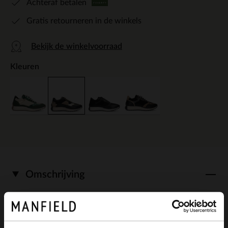
Achteraf betalen
Gratis retourneren in de winkels
Bekijk de winkelvoorraad
Kleuren
Omschrijving
Zwarte leren sneakers met suède details