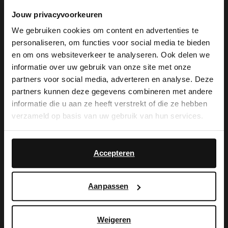
van het merk No Stress. De sneakers
Jouw privacyvoorkeuren
hebben een zool van 3 cm en we
We gebruiken cookies om content en advertenties te
adviseren als verzorging en bescherming
personaliseren, om functies voor social media te bieden
×
en om ons websiteverkeer te analyseren. Ook delen we
de Collonil Carbon Pro of de
View this website in English?
informatie over uw gebruik van onze site met onze
suède/nubuck spray in transparant.
partners voor social media, adverteren en analyse. Deze
It looks like your language isn't Dutch. Would
partners kunnen deze gegevens combineren met andere
you like to switch to English?
informatie die u aan ze heeft verstrekt of die ze hebben
verzameld op basis van uw gebruik van hun services.
Yes, switch to
Alles over dit product
No, stay in Dutch
English
Accepteren
Maattabel
Aanpassen
Bezorgen & retour
Weigeren