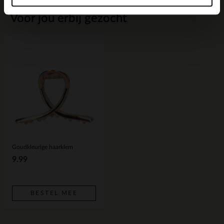
Voor jou erbij gezocht
Goudkleurige haarklem
9.99
BESTEL MEE