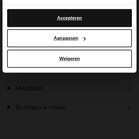
Yes, switch to
beige suède details en een bruine
No, stay in Dutch
English
rubberen zool van 4 cm hoog. We
Accepteren
adviseren als verzorging en bescherming
de Collonil Carbon Pro.
Aanpassen
Weigeren
Alles over dit product
Maattabel
Bezorgen & retour