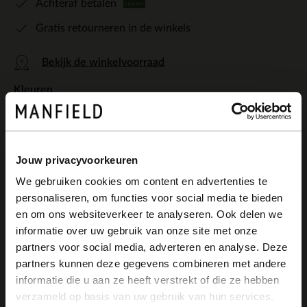
Achteraf betalen
Gratis retourneren in de winkels
Bekijk de winkelvoorraad
Kleuren
Jouw privacyvoorkeuren
We gebruiken cookies om content en advertenties te
personaliseren, om functies voor social media te bieden
×
en om ons websiteverkeer te analyseren. Ook delen we
View this website in English?
informatie over uw gebruik van onze site met onze
Omschrijving
partners voor social media, adverteren en analyse. Deze
It looks like your language isn't Dutch. Would
partners kunnen deze gegevens combineren met andere
you like to switch to English?
informatie die u aan ze heeft verstrekt of die ze hebben
Zilveren leren sneakers van Manfield met
verzameld op basis van uw gebruik van hun services.