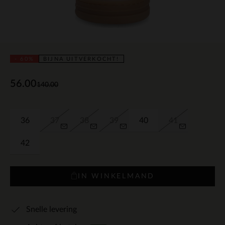
- 60%
BIJNA UITVERKOCHT!
56.00
140.00
36
37
38
39
40
41
42
IN WINKELMAND
Snelle levering