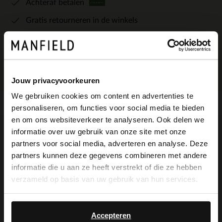
Achteraf betalen
Gratis retourneren in de winkels
Bekijk de winkelvoorraad
Jouw privacyvoorkeuren
We gebruiken cookies om content en advertenties te
personaliseren, om functies voor social media te bieden
×
Omschrijving
en om ons websiteverkeer te analyseren. Ook delen we
View this website in English?
informatie over uw gebruik van onze site met onze
partners voor social media, adverteren en analyse. Deze
It looks like your language isn't Dutch. Would
partners kunnen deze gegevens combineren met andere
Zilveren leren sneakers van Manfield met
you like to switch to English?
informatie die u aan ze heeft verstrekt of die ze hebben
bruine zool van 2 cm en een uitneembare
verzameld op basis van uw gebruik van hun services.
Yes, switch to
binnenzool. We adviseren als verzorging
No, stay in Dutch
English
en bescherming de Collonil Carbon Pro.
Accepteren