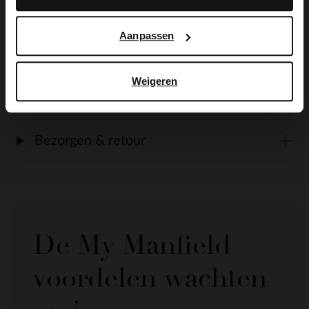
Aanpassen
Alles over dit product
Weigeren
Maattabel
Bezorgen & retour
De My Manfield
voordelen wachten