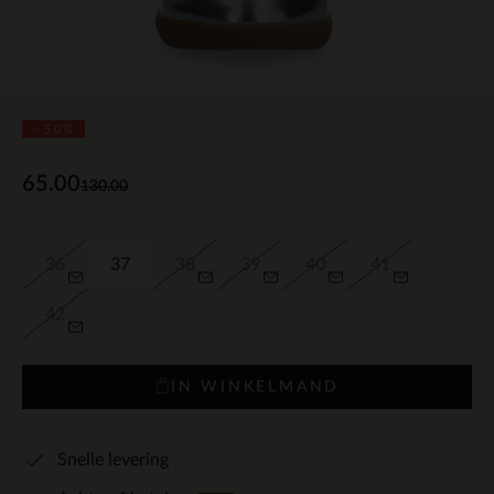
- 50%
65.00
130.00
36
37
38
39
40
41
42
IN WINKELMAND
Snelle levering