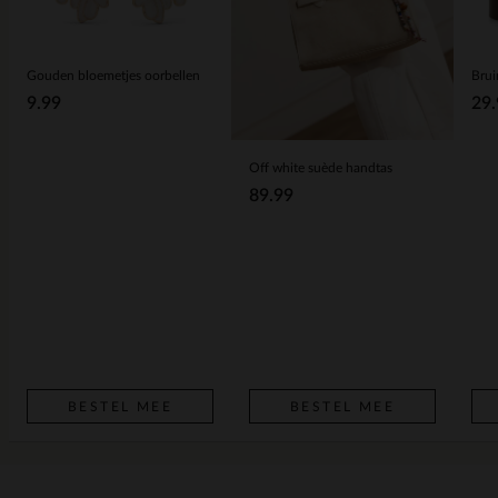
Gouden bloemetjes oorbellen
Brui
9.99
29.
Off white suède handtas
89.99
BESTEL MEE
BESTEL MEE