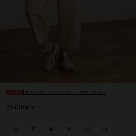
- 50%
BIJNA UITVERKOCHT!
-10% EXTRA
75.00
150.00
36
37
38
39
40
41