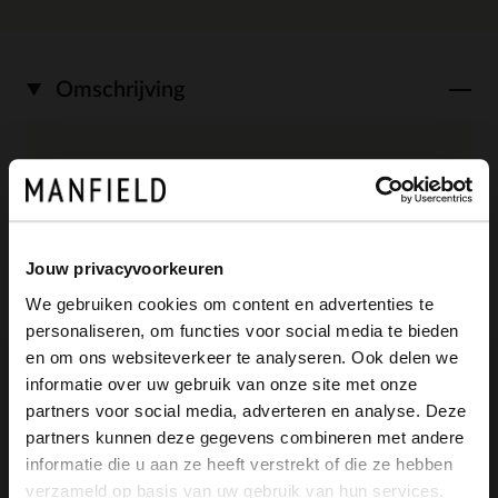
Omschrijving
Roze suède sneakers van Manfield met
bruine en beige details. De sneakers
hebben een witte plateauzool van 4 cm
Jouw privacyvoorkeuren
en suède en mesh details over de schoen
We gebruiken cookies om content en advertenties te
personaliseren, om functies voor social media te bieden
heen lopen. We adviseren als verzorging
×
en om ons websiteverkeer te analyseren. Ook delen we
View this website in English?
en bescherming de Suède/nubuck spray
informatie over uw gebruik van onze site met onze
partners voor social media, adverteren en analyse. Deze
in transparant.
It looks like your language isn't Dutch. Would
partners kunnen deze gegevens combineren met andere
you like to switch to English?
informatie die u aan ze heeft verstrekt of die ze hebben
verzameld op basis van uw gebruik van hun services.