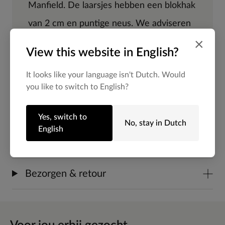
Manfield. De laarsjes hebben een blokhak
van 2 cm en puntige neus. We adviseren
×
als verzorging en bescherming de
View this website in English?
suède/nubuck spray in transparant.
It looks like your language isn't Dutch. Would
you like to switch to English?
Alles over dit product
Yes, switch to
No, stay in Dutch
English
Maattabel
Bezorgen & retour