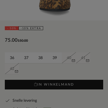
- 50%
-10% EXTRA
75.00
150.00
36
37
38
39
40
41
42
IN WINKELMAND
Snelle levering