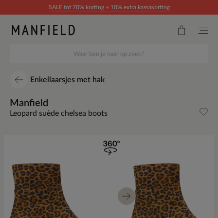
Doorgaan naar artikel
SALE tot 70% korting + 10% extra kassakorting
Enkellaarsjes met hak
Manfield
Leopard suède chelsea boots