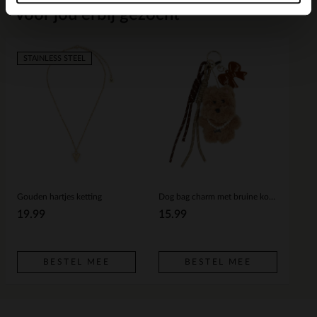
Voor jou erbij gezocht
STAINLESS STEEL
Gouden hartjes ketting
Dog bag charm met bruine korten
19.99
15.99
BESTEL MEE
BESTEL MEE