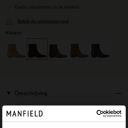
Gratis retourneren in de winkels
Bekijk de winkelvoorraad
Kleuren
Omschrijving
Bruine suède enkellaarsjes van Manfield
met ritssluiting aan de binnenzijde. De