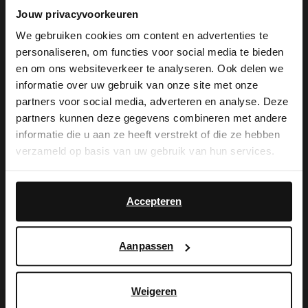
Jouw privacyvoorkeuren
laarsjes hebben een puntige neus en een
We gebruiken cookies om content en advertenties te
platte blokhak van 3 cm. We adviseren als
personaliseren, om functies voor social media te bieden
×
en om ons websiteverkeer te analyseren. Ook delen we
verzorging en bescherming de
View this website in English?
informatie over uw gebruik van onze site met onze
suède/nubuck spray in transparant.
partners voor social media, adverteren en analyse. Deze
It looks like your language isn't Dutch. Would
partners kunnen deze gegevens combineren met andere
you like to switch to English?
informatie die u aan ze heeft verstrekt of die ze hebben
verzameld op basis van uw gebruik van hun services.
Alles over dit product
Yes, switch to
No, stay in Dutch
English
Accepteren
Maattabel
Aanpassen
Bezorgen & retour
Weigeren