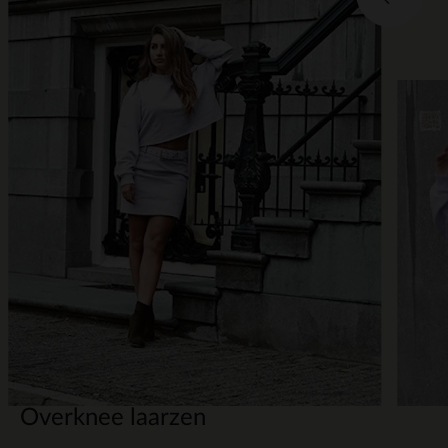
2
Overknee laarzen