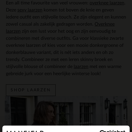
Een all time favourite van veel vrouwen:
overknee laarzen
.
Deze
sexy laarzen
komen tot boven de knie en geven
iedere outfit een stijlvolle touch. Ze zijn elegent en kunnen
zowel casual als zakelijk gedragen worden.
Overknee
laarzen
zijn een lust voor het oog en zijn eenvoudig te
combineren met diverse outfits. Ga voor klassieke zwarte
overknee laarzen of kies voor een mooie donkergroene of
donkerblauwe variant, dit is nét iets anders en oh zo
trendy. Combineer ze met een leren skinny broek en
stijlvolle blouse of combineer de
laarzen
met een warme
gebreide jurk voor een heerlijke winterse look!
SHOP LAARZEN