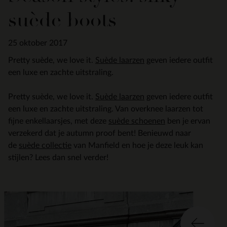
suède boots
25 oktober 2017
Pretty suède, we love it.
Suède laarzen
geven iedere outfit
een luxe en zachte uitstraling.
Pretty suède, we love it.
Suède laarzen
geven iedere outfit
een luxe en zachte uitstraling. Van overknee laarzen tot
fijne enkellaarsjes, met deze
suède schoenen
ben je ervan
verzekerd dat je autumn proof bent! Benieuwd naar
de
suède collectie
van Manfield en hoe je deze leuk kan
stijlen? Lees dan snel verder!
Item
2
of