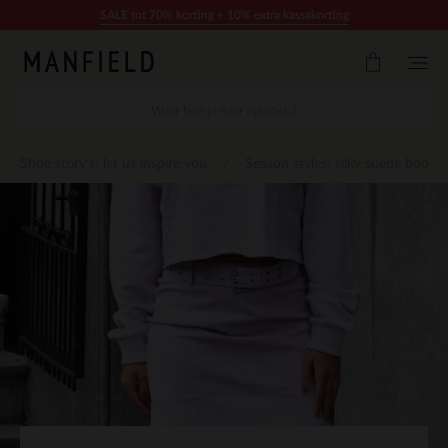
Doorgaan naar artikel
SALE tot 70% korting + 10% extra kassakorting
Shoe story's: let us inspire you
Season styles: silky suède boots