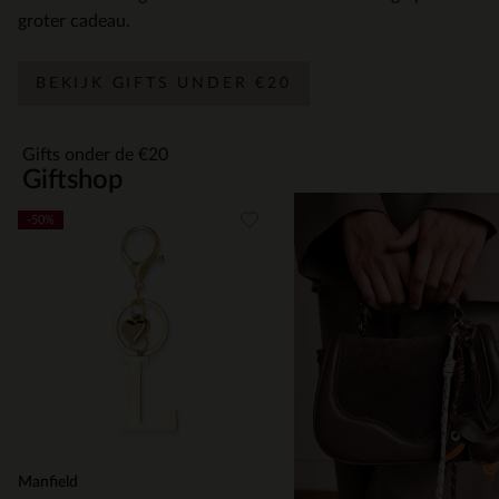
groter cadeau.
BEKIJK GIFTS UNDER €20
Gifts onder de €20
Giftshop
Item
-50%
1
of
5
Manfield