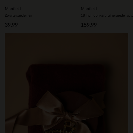
Manfield
Manfield
Zwarte suède riem
18 inch donkerbruine suède lapt
39.99
159.99