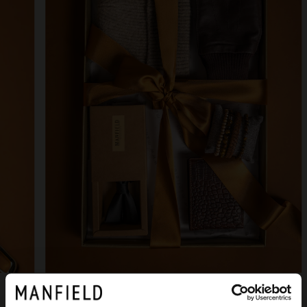
Gifts for Him: stijlvol,
praktisch en tijdloos