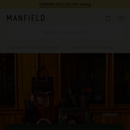
Doorgaan naar artikel
SUMMER SALE | Tot 70% korting
Shoe story's: let us inspire you
Manfield Party Giftshop