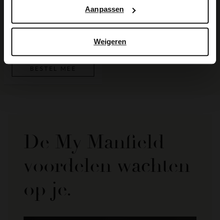
Aanpassen
Beige suède schoudertas
69.99
Weigeren
BESTEL MEE
De My Manfield
voordelen wachten
op je.