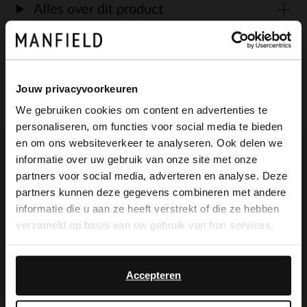
Alles over dit product
Maattabel
Jouw privacyvoorkeuren
Bezorgen & retour
We gebruiken cookies om content en advertenties te
personaliseren, om functies voor social media te bieden
×
en om ons websiteverkeer te analyseren. Ook delen we
View this website in English?
informatie over uw gebruik van onze site met onze
Voor jou erbij gezocht
partners voor social media, adverteren en analyse. Deze
It looks like your language isn't Dutch. Would
partners kunnen deze gegevens combineren met andere
you like to switch to English?
informatie die u aan ze heeft verstrekt of die ze hebben
verzameld op basis van uw gebruik van hun services.
Yes, switch to
No, stay in Dutch
English
Accepteren