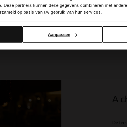
switch to English?
e. Deze partners kunnen deze gegevens combineren met andere i
erzameld op basis van uw gebruik van hun services.
Yes, switch to English
No, stay in Dutch
Aanpassen
A c
De fees