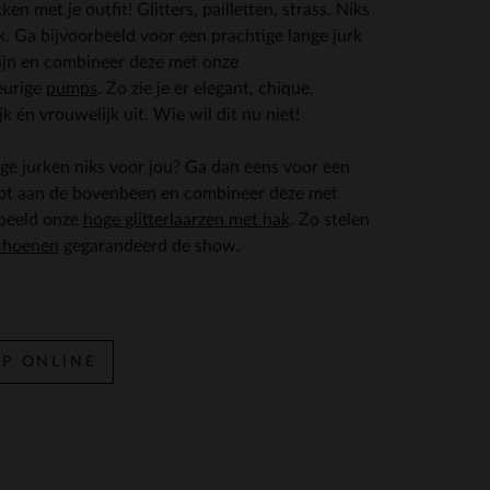
en met je outfit! Glitters, pailletten, strass. Niks
ek. Ga bijvoorbeeld voor een prachtige lange jurk
ijn en combineer deze met onze
eurige
pumps
. Zo zie je er elegant, chique,
jk én vrouwelijk uit. Wie wil dit nu niet!
nge jurken niks voor jou? Ga dan eens voor een
tot aan de bovenbeen en combineer deze met
rbeeld onze
hoge glitterlaarzen met hak
. Zo stelen
choenen
gegarandeerd de show.
P ONLINE