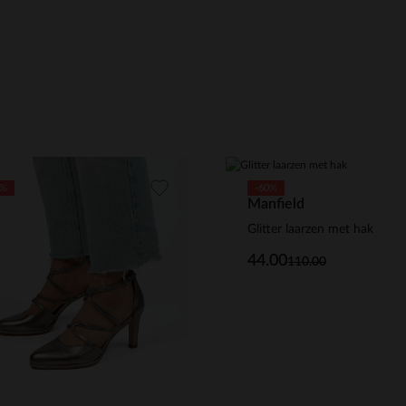
0%
-60%
Manfield
Glitter laarzen met hak
44.00
110.00