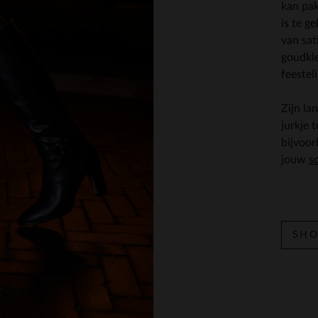
kan pakk
is te g
van sat
goudkl
feesteli
Zijn la
jurkje 
bijvoo
jouw
s
SHO