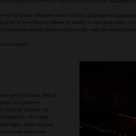
 Deze dagen kan je lekker uitpakken met je outfits,
schoenen
e
n kan je lekker uitpakken met je outfits,
schoenen
en
accessoir
f ga je liever voor klassiek lakleer of suède? In deze blog zetten wi
en kerststress als het aankomt op je outfit, want de mogelijkhede
n snel verder!
best wel fris buiten. Heb je
akken met glitter en
en! Ook hier hebben wij
 helemaal in. Met deze
oude dagen, maar hij staat
ui eens met een mooie