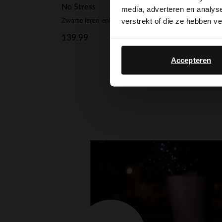
No Stress
media, adverteren en analys
verstrekt of die ze hebben v
Zwarte leren enkellaarsjes met hak
139.99
Accepteren