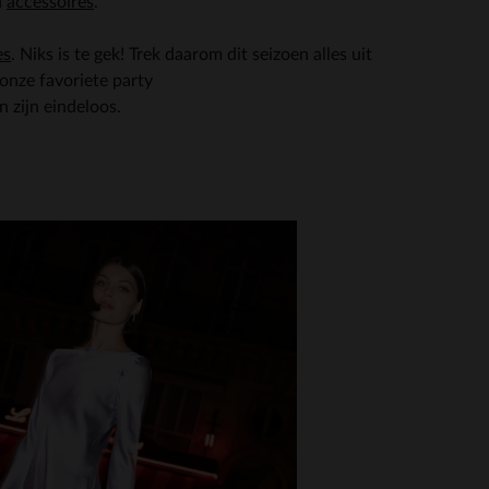
n
accessoires
.
es
. Niks is te gek! Trek daarom dit seizoen alles uit
j onze favoriete party
n zijn eindeloos.