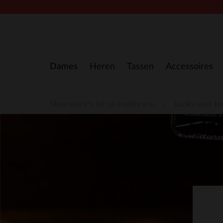
Doorgaan naar artikel
Dames
Heren
Tassen
Accessoires
Shoe story's: let us inspire you
Looks voor ke