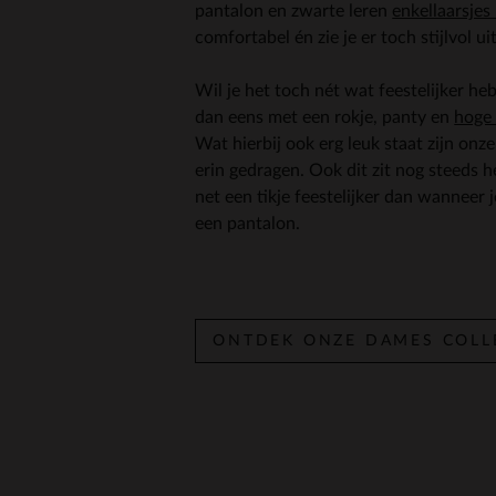
pantalon en zwarte leren
enkellaarsjes
comfortabel én zie je er toch stijlvol uit
Wil je het toch nét wat feestelijker h
dan eens met een rokje, panty en
hoge 
Wat hierbij ook erg leuk staat zijn onze
erin gedragen. Ook dit zit nog steeds h
net een tikje feestelijker dan wanneer j
een pantalon.
ONTDEK ONZE DAMES COLL
Item