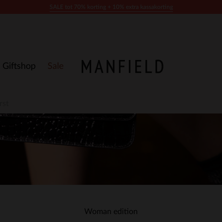
SALE tot 70% korting + 10% extra kassakorting
Giftshop
Sale
rst
Woman edition