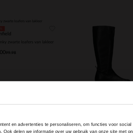
0%
field
ky zwarte loafers van lakleer
.00
99.98
Manfield
View this website in English?
179.99
ent en advertenties te personaliseren, om functies voor social
It looks like your language isn't Dutch. Would you like to
. Ook delen we informatie over uw gebruik van onze site met on