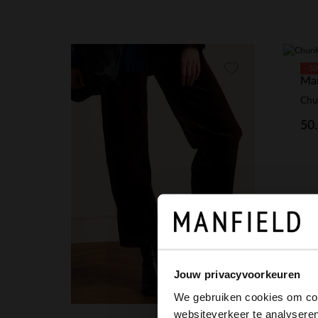
1
of
5
-5
Man
Chun
50
Jouw privacyvoorkeuren
We gebruiken cookies om cont
websiteverkeer te analyseren