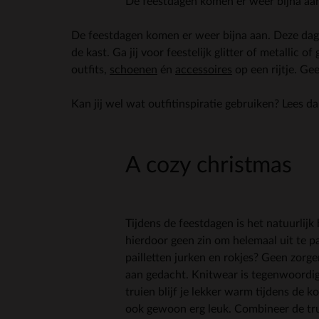
De feestdagen komen er weer bijna aan.
De feestdagen komen er weer bijna aan. Deze dage
de kast. Ga jij voor feestelijk glitter of metallic o
outfits,
schoenen
én
accessoires
op een rijtje. Ge
Kan jij wel wat outfitinspiratie gebruiken? Lees da
A cozy christmas
Tijdens de feestdagen is het natuurlijk 
hierdoor geen zin om helemaal uit te p
pailletten jurken en rokjes? Geen zorg
aan gedacht. Knitwear is tegenwoordig
truien blijf je lekker warm tijdens de k
ook gewoon erg leuk. Combineer de tr