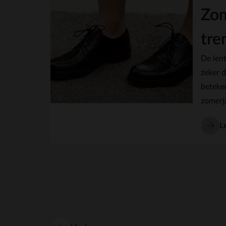
Zo
tre
De len
zeker d
beteken
zomerj
zonnebr
L
getrok