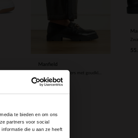
Man
55
Manfield
Zwarte leren loafers met goudkleurig detail
129.99
×
 media te bieden en om ons
ze partners voor social
nformatie die u aan ze heeft