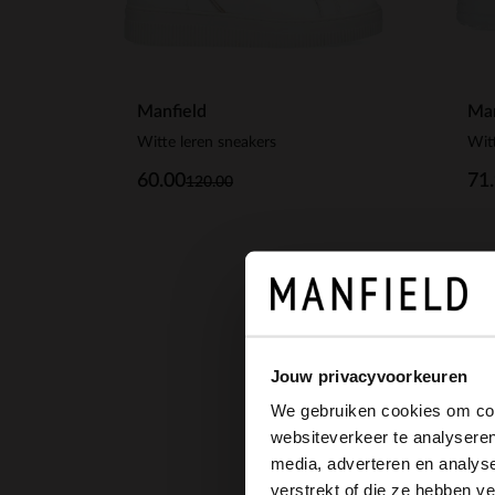
Man
Manfield
Witte leren sneakers
71
60.00
120.00
Jouw privacyvoorkeuren
We gebruiken cookies om cont
websiteverkeer te analyseren
media, adverteren en analys
verstrekt of die ze hebben v