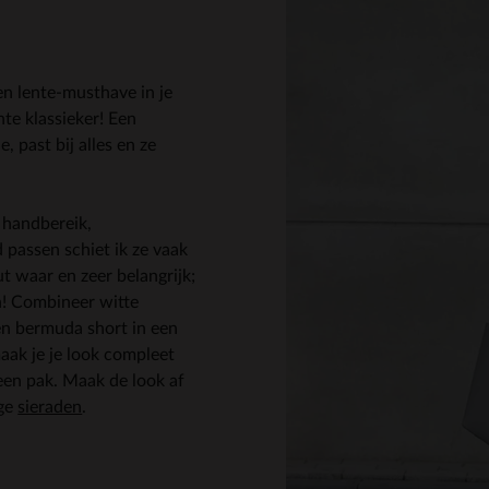
en lente-musthave in je
te klassieker! Een
e, past bij alles en ze
 handbereik,
d passen schiet ik ze vaak
ut waar en zeer belangrijk;
jn! Combineer witte
en bermuda short in een
maak je je look compleet
een pak. Maak de look af
ige
sieraden
.