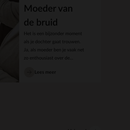
Moeder van
de bruid
Het is een bijzonder moment
als je dochter gaat trouwen.
Ja, als moeder ben je vaak net
zo enthousiast over de
bruiloft als het bruidspaar
Lees meer
zelf. Uit eigen ervaring kan ik
vertellen dat het plannen van
een bruiloft een hele klus is
waarbij je af en toe wel wat
hulp kunt gebruiken.