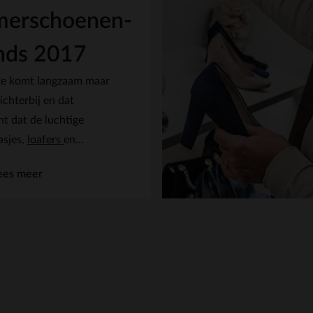
merschoenen-
nds 2017
te komt langzaam maar
ichterbij en dat
t dat de luchtige
asjes,
loafers
en
illen weer uit de kast
ees meer
ken mogen worden.