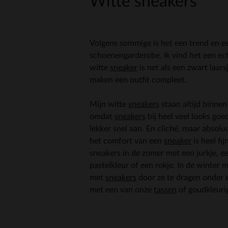
Witte sneakers
Volgens sommige is het een trend en e
schoenengarderobe. Ik vind het een ech
witte
sneaker
is net als een zwart laarsj
maken een outfit compleet.
Mijn witte
sneakers
staan altijd binnen
omdat
sneakers
bij heel veel looks goe
lekker snel aan. En cliché, maar absolu
het comfort van een
sneaker
is heel fi
sneakers in de zomer met een jurkje, e
pastelkleur of een rokje. In de winter 
met
sneakers
door ze te dragen onder 
met een van onze
tassen
of goudkleur