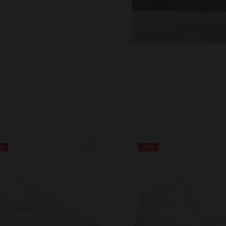
0%
-50%