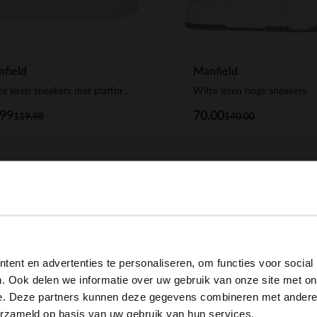
field
Manfield
Witte leren sneakers met platform zool
Witte leren hoge sneakers
.99
70.00
119.98
140.00
View this website in English?
ent en advertenties te personaliseren, om functies voor social
It looks like your language isn't Dutch. Would you like to
. Ook delen we informatie over uw gebruik van onze site met on
switch to English?
e. Deze partners kunnen deze gegevens combineren met andere i
erzameld op basis van uw gebruik van hun services.