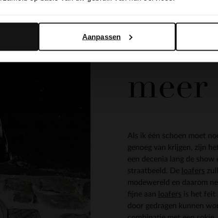
Loafe
Yes, switch to English
No, stay in Dutch
loafe
Aanpassen
meer 
Als ik één schoen moet n
genoeg van krijgen, zijn h
een decenia lang de show e
straatbeeld. De
loafers
zul
modewereld en daarom nee
fijne aan
loafers
is het fei
door gedragen kunnen wor
combinatie met een sokje, 