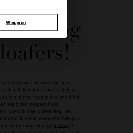
rs,
rs en nóg
Weigeren
loafers!
oemen waar we tegenwoordig geen
et toch wel de
loafers
.
Loafers
stelen al
n zijn niet meer weg te denken uit het
len nog tijden meegaan in de
m ik ze ook mee in deze blog. Het
t dat deze dames schoenen het hele jaar
den. In de zomer draag je
loafers
in
een rokje en een oversized blazer. In de