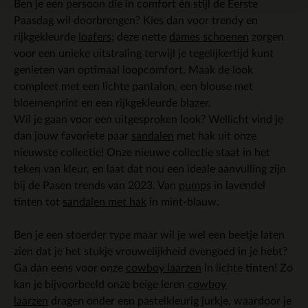
Ben je een persoon die in comfort én stijl de Eerste
Paasdag wil doorbrengen? Kies dan voor trendy en
rijkgekleurde
loafers
; deze nette
dames schoenen
zorgen
voor een unieke uitstraling terwijl je tegelijkertijd kunt
genieten van optimaal loopcomfort. Maak de look
compleet met een lichte pantalon, een blouse met
bloemenprint en een rijkgekleurde blazer.
Wil je gaan voor een uitgesproken look? Wellicht vind je
dan jouw favoriete paar
sandalen
met hak uit onze
nieuwste collectie! Onze nieuwe collectie staat in het
teken van kleur, en laat dat nou een ideale aanvulling zijn
bij de Pasen trends van 2023. Van
pumps
in lavendel
tinten tot
sandalen met hak
in mint-blauw.
Ben je een stoerder type maar wil je wel een beetje laten
zien dat je het stukje vrouwelijkheid evengoed in je hebt?
Ga dan eens voor onze
cowboy laarzen
in lichte tinten! Zo
kan je bijvoorbeeld onze beige leren
cowboy
laarzen
dragen onder een pastelkleurig jurkje, waardoor je