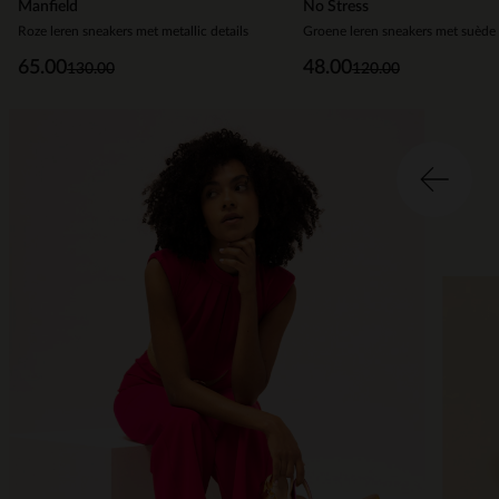
Manfield
No Stress
Roze leren sneakers met metallic details
Groene leren sneakers met suède 
65.00
48.00
130.00
120.00
Item
2
of
2