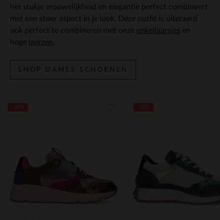
het stukje vrouwelijkheid en elegantie perfect combineert
met een stoer aspect in je look. Deze outfit is uiteraard
ook perfect te combineren met onze
enkellaarsjes
en
hoge
laarzen
.
SHOP DAMES SCHOENEN
Item
-50%
-60%
1
of
5