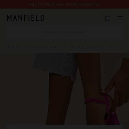
Doorgaan naar artikel
SALE tot 70% korting + 10% extra kassakorting
Shoe story's: let us inspire you
Maak je klaar voor pasen!