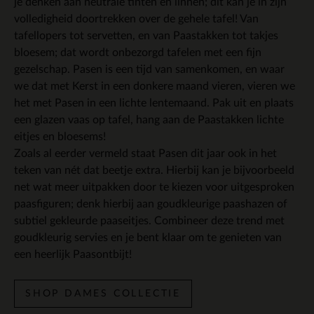
je denken aan neutrale tinten en linnen; dit kan je in zijn
volledigheid doortrekken over de gehele tafel! Van
tafellopers tot servetten, en van Paastakken tot takjes
bloesem; dat wordt onbezorgd tafelen met een fijn
gezelschap. Pasen is een tijd van samenkomen, en waar
we dat met Kerst in een donkere maand vieren, vieren we
het met Pasen in een lichte lentemaand. Pak uit en plaats
een glazen vaas op tafel, hang aan de Paastakken lichte
eitjes en bloesems!
Zoals al eerder vermeld staat Pasen dit jaar ook in het
teken van nét dat beetje extra. Hierbij kan je bijvoorbeeld
net wat meer uitpakken door te kiezen voor uitgesproken
paasfiguren; denk hierbij aan goudkleurige paashazen of
subtiel gekleurde paaseitjes. Combineer deze trend met
goudkleurig servies en je bent klaar om te genieten van
een heerlijk Paasontbijt!
SHOP DAMES COLLECTIE