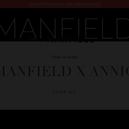
SALE tot 70% korting + 10% extra kassakorting
Giftshop
Sale
How to wear
MANFIELD X ANNI
SHOP NU