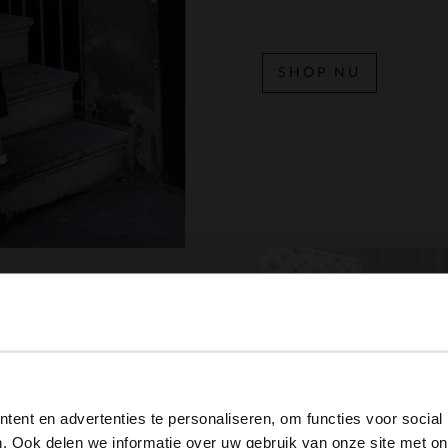
SHOP NU
View this website in English?
ent en advertenties te personaliseren, om functies voor social
It looks like your language isn't Dutch. Would you like to
. Ook delen we informatie over uw gebruik van onze site met on