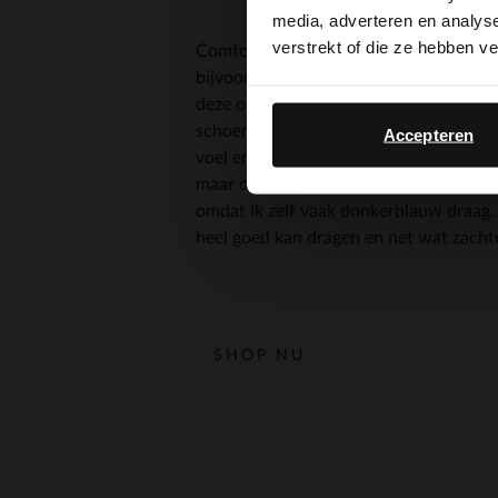
media, adverteren en analys
verstrekt of die ze hebben v
Comfort is bij mij heel erg belangrijk. 
bijvoorbeeld een lezing geef moet een s
deze opengewerkte laarsjes met peepto
schoenen is dat de pump stevig om je 
Accepteren
voel en loop ik ook zelfverzekerd. Zwart
maar donkerblauw moest wat mij betref
omdat ik zelf vaak donkerblauw draag. E
heel goed kan dragen en net wat zacht
SHOP NU