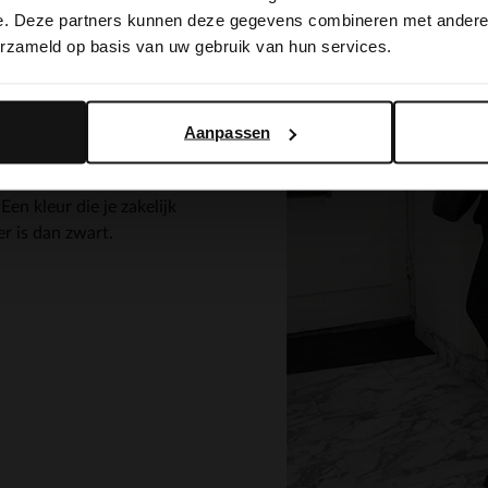
switch to English?
e. Deze partners kunnen deze gegevens combineren met andere i
erzameld op basis van uw gebruik van hun services.
Zeker als ik werk en
Yes, switch to English
No, stay in Dutch
choen lekker zitten. Zoals
e. Wat zo fijn aan deze
voet heen zit en daardoor
Aanpassen
 is natuurlijk altijd goed,
t ook in de collectie
en kleur die je zakelijk
er is dan zwart.