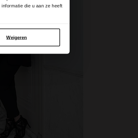
nformatie die u aan ze heeft
Weigeren