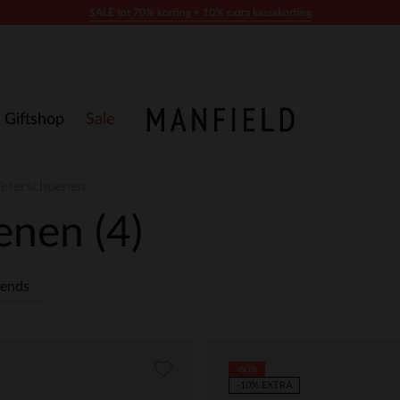
SALE tot 70% korting + 10% extra kassakorting
Giftshop
Sale
 Veterschoenen
oenen
(4)
rends
-60%
-10% EXTRA