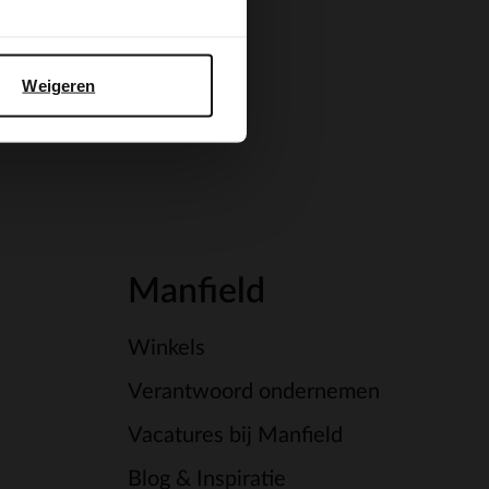
Weigeren
Manfield
Winkels
Verantwoord ondernemen
Vacatures bij Manfield
Blog & Inspiratie