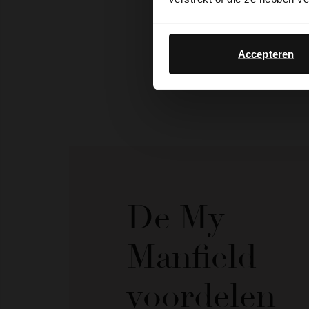
Accepteren
De My
Manfield
voordelen