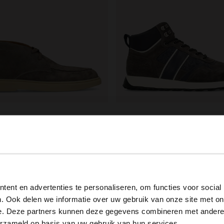
ield
Manfield
e suède veterschoenen
Donkergrijze suède veterschoe
.99
60.00
150.00
View this website in English?
ent en advertenties te personaliseren, om functies voor social
It looks like your language isn't Dutch. Would you like to
. Ook delen we informatie over uw gebruik van onze site met on
switch to English?
e. Deze partners kunnen deze gegevens combineren met andere i
erzameld op basis van uw gebruik van hun services.