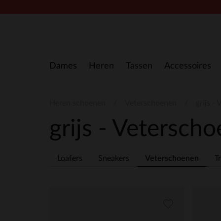
Doorgaan naar artikel
Dames
Heren
Tassen
Accessoires
Heren schoenen
Veterschoenen
grijs -
grijs - Vetersch
Loafers
Sneakers
Veterschoenen
T