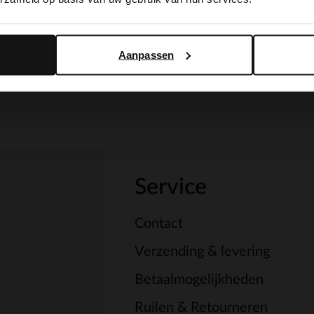
Yes, switch to English
No, stay in Dutch
Aanpassen
Service
Contact
Verzending & levering
Betaalmogelijkheden
Ruilen & Retourneren