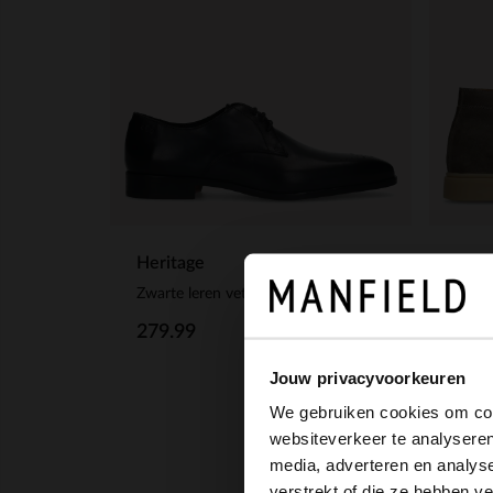
Heritage
Manf
Zwarte leren veterschoenen
Grijz
279.99
139
Jouw privacyvoorkeuren
We gebruiken cookies om cont
websiteverkeer te analyseren
media, adverteren en analys
verstrekt of die ze hebben v