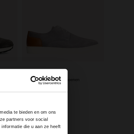
Manfield
nen
Grijze suède veterschoenen
48.00
120.00
×
 media te bieden en om ons
ze partners voor social
nformatie die u aan ze heeft