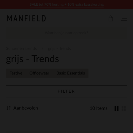
Doorgaan naar artikel
SALE tot 70% korting + 10% extra kassakorting
Schoenen trends
grijs - Trends
grijs - Trends
Festive
Officewear
Basic Essentials
FILTER
Aanbevolen
10 Items