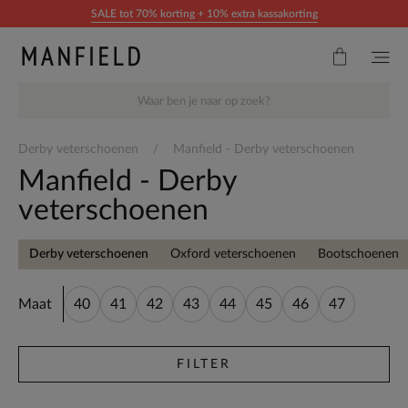
Doorgaan naar artikel
SALE tot 70% korting + 10% extra kassakorting
Derby veterschoenen
Manfield - Derby veterschoenen
Manfield - Derby
veterschoenen
Derby veterschoenen
Oxford veterschoenen
Bootschoenen
Maat
40
41
42
43
44
45
46
47
FILTER