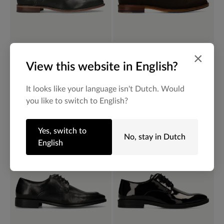
Manfield
Manfield
×
Zwarte leren veterschoenen
Bruine suède veterschoenen
View this website in English?
139.99
65.00
130.00
It looks like your language isn't Dutch. Would
you like to switch to English?
-50%
Yes, switch to
No, stay in Dutch
English