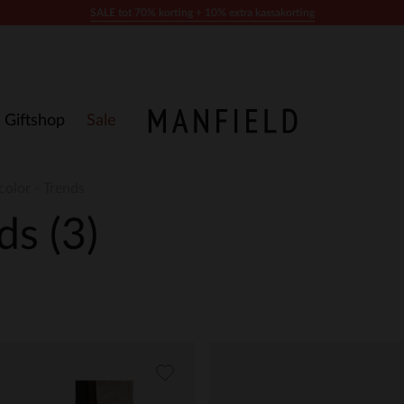
SALE tot 70% korting + 10% extra kassakorting
Giftshop
Sale
color - Trends
nds
(3)