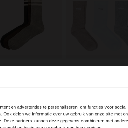
ield
Manfield
Grijze en bruine gestreepte 3-pack sokken
Multicolor 3-pack sokken
99
14.99
View this website in English?
ent en advertenties te personaliseren, om functies voor social
It looks like your language isn't Dutch. Would you like to
. Ook delen we informatie over uw gebruik van onze site met on
switch to English?
e. Deze partners kunnen deze gegevens combineren met andere i
erzameld op basis van uw gebruik van hun services.