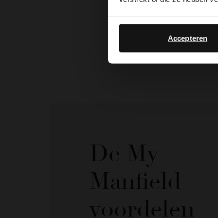
Accepteren
De My
Manfield
voordelen