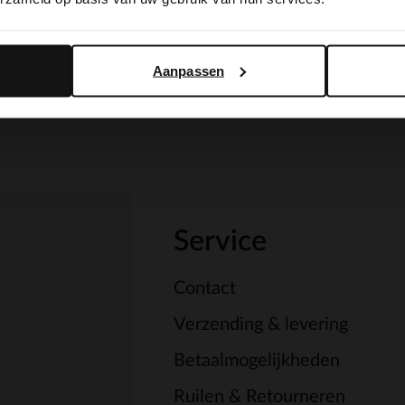
Yes, switch to English
No, stay in Dutch
Aanpassen
Service
Contact
Verzending & levering
Betaalmogelijkheden
Ruilen & Retourneren