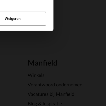
Weigeren
Manfield
Winkels
Verantwoord ondernemen
Vacatures bij Manfield
Blog & Inspiratie