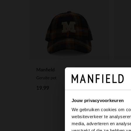
Manfield
Manf
Geruite pet
19.99
14.
Jouw privacyvoorkeuren
We gebruiken cookies om cont
websiteverkeer te analyseren
media, adverteren en analys
verstrekt of die ze hebben v