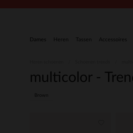
Doorgaan naar artikel
Dames
Heren
Tassen
Accessoires
Heren schoenen
Schoenen trends
multi
multicolor - Tre
Brown