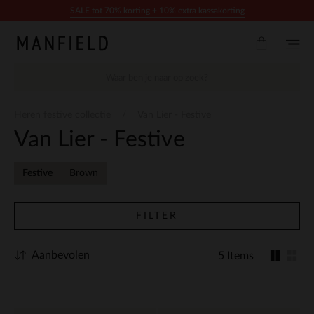
Doorgaan naar artikel
SALE tot 70% korting + 10% extra kassakorting
Heren festive collectie
Van Lier - Festive
Van Lier - Festive
Festive
Brown
FILTER
Aanbevolen
5 Items