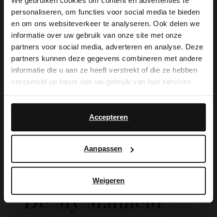
We gebruiken cookies om content en advertenties te
personaliseren, om functies voor social media te bieden
×
en om ons websiteverkeer te analyseren. Ook delen we
View this website in English?
informatie over uw gebruik van onze site met onze
partners voor social media, adverteren en analyse. Deze
It looks like your language isn't Dutch. Would
partners kunnen deze gegevens combineren met andere
you like to switch to English?
informatie die u aan ze heeft verstrekt of die ze hebben
verzameld op basis van uw gebruik van hun services.
Van Lier
Yes, switch to
No, stay in Dutch
Cognac suède chelsea boots
English
189.99
Accepteren
Aanpassen
Weigeren
De My Manfield