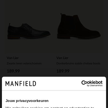
Van Lier
Van Lier
Zwarte leren veterschoenen
Donkerbruine suède chelsea boots
189.99
189.99
Jouw privacyvoorkeuren