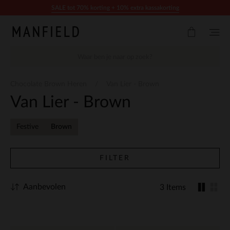
Doorgaan naar artikel
SALE tot 70% korting + 10% extra kassakorting
Chocolate Brown Heren
Van Lier - Brown
Van Lier - Brown
Festive
Brown
FILTER
Aanbevolen
3 Items