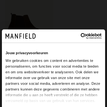
Jouw privacyvoorkeuren
Van Lier
We gebruiken cookies om content en advertenties te
Donkerbruine suède chelsea boots
personaliseren, om functies voor social media te bieden
×
189.99
en om ons websiteverkeer te analyseren. Ook delen we
View this website in English?
informatie over uw gebruik van onze site met onze
partners voor social media, adverteren en analyse. Deze
It looks like your language isn't Dutch. Would
partners kunnen deze gegevens combineren met andere
you like to switch to English?
informatie die u aan ze heeft verstrekt of die ze hebben
verzameld op basis van uw gebruik van hun services.
Yes, switch to