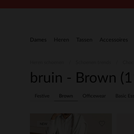
Doorgaan naar artikel
Dames
Heren
Tassen
Accessoires
Heren schoenen
Schoenen trends
Choc
bruin - Brown
(1
Festive
Brown
Officewear
Basic Ess
NEW