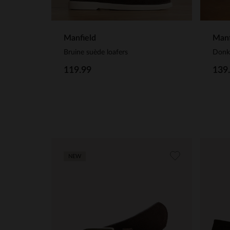
Manfield
Manf
Bruine suède loafers
Donk
119.99
139
NEW