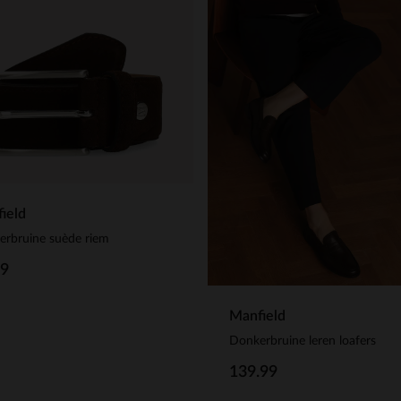
ield
rbruine suède riem
99
Manfield
Donkerbruine leren loafers
139.99