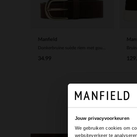
Manfield
Manf
Donkerbruine suède riem met gouden gesp
Bruin
34.99
129
Jouw privacyvoorkeuren
We gebruiken cookies om cont
websiteverkeer te analyseren