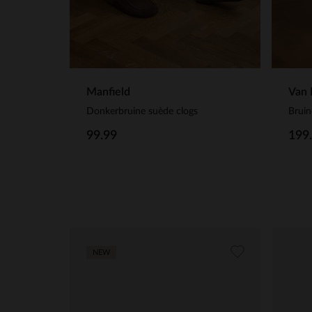
Manfield
Van 
Donkerbruine suède clogs
Bruin
99.99
199
NEW