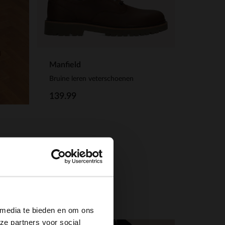
Manfield
Bruine leren veterschoenen
139.99
×
 media te bieden en om ons
ze partners voor social