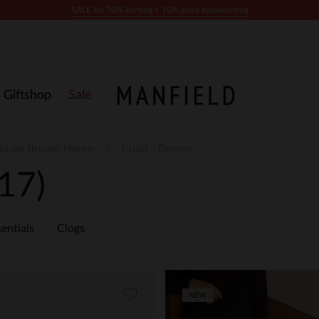
SALE tot 70% korting + 10% extra kassakorting
Giftshop
Sale
olate Brown Heren
bruin - Brown
17)
entials
Clogs
NEW