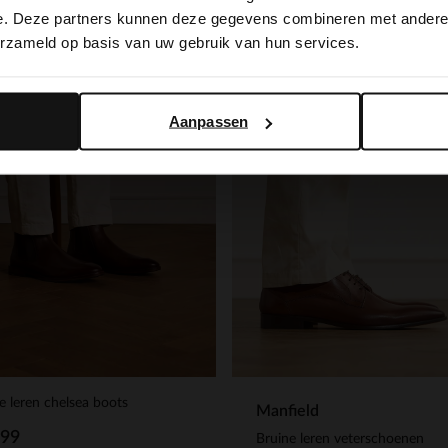
switch to English?
e. Deze partners kunnen deze gegevens combineren met andere i
erzameld op basis van uw gebruik van hun services.
Yes, switch to English
No, stay in Dutch
Aanpassen
e leren chelsea boots
Manfield
.99
Bruine leren veterschoenen