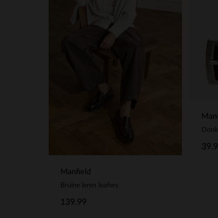
Manf
Donke
39.
Manfield
Bruine leren loafers
139.99