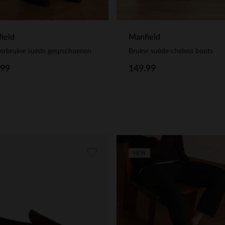
ield
Manfield
erbruine suède gespschoenen
Bruine suède chelsea boots
.99
149.99
NEW