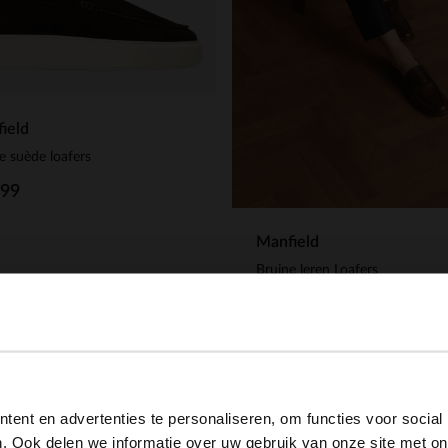
ield
e suède loafers
.99
Manfield
Bruine leren Loafers
169.99
View this website in English?
ent en advertenties te personaliseren, om functies voor social
It looks like your language isn't Dutch. Would you like to
. Ook delen we informatie over uw gebruik van onze site met on