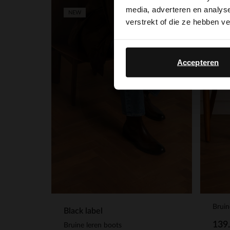
media, adverteren en analys
NEW
NEW
verstrekt of die ze hebben v
Accepteren
Bruin
Black label
139
Bruine leren boots