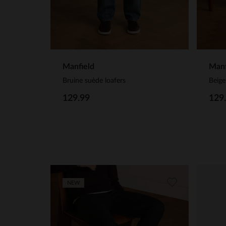
Manfield
Manf
Bruine suède loafers
Beige
129.99
129
NEW