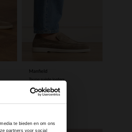
Manfield
Taupe suède loafers
119.99
×
 media te bieden en om ons
ze partners voor social