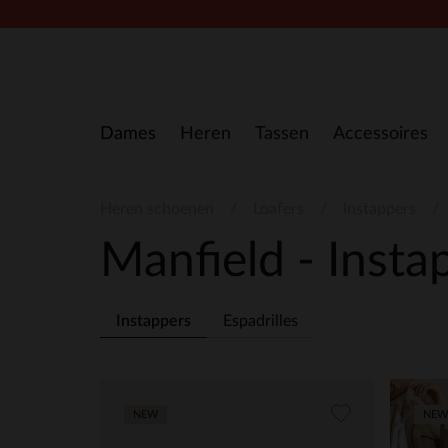
Doorgaan naar artikel
Dames
Heren
Tassen
Accessoires
Heren schoenen
Loafers
Instappers
Manfield - Inst
Instappers
Espadrilles
NEW
NEW