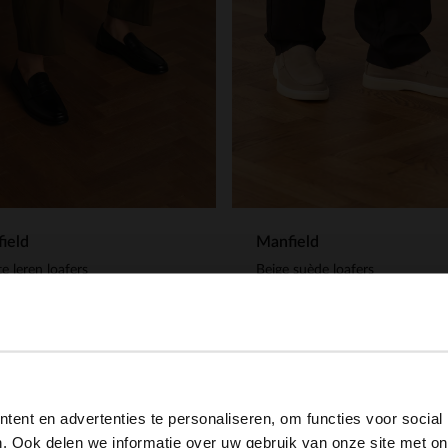
ield
Manfield
e leren loafers
Beige suède loafers
.99
129.99
View this website in English?
ent en advertenties te personaliseren, om functies voor social
It looks like your language isn't Dutch. Would you like to
. Ook delen we informatie over uw gebruik van onze site met on