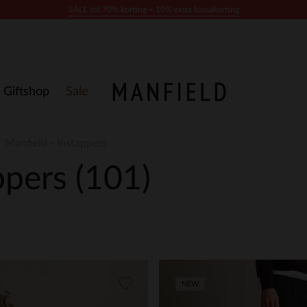
SALE tot 70% korting + 10% extra kassakorting
Giftshop
Sale
Manfield - Instappers
appers
(101)
NEW