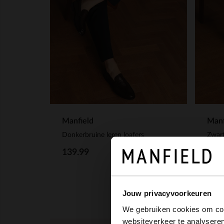
Manfield
Manf
Donkerbruine leren loafers
Zwart
139.99
139
Jouw privacyvoorkeuren
We gebruiken cookies om cont
websiteverkeer te analyseren