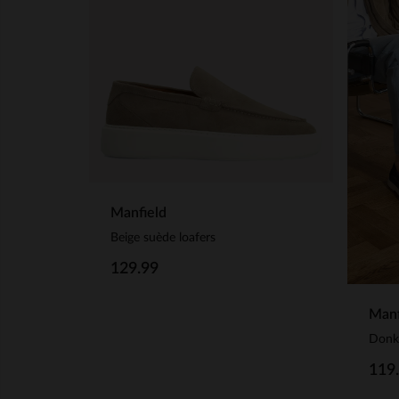
Manfield
Beige suède loafers
129.99
Manf
Donke
119