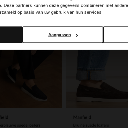
switch to English?
e. Deze partners kunnen deze gegevens combineren met andere i
NEW
erzameld op basis van uw gebruik van hun services.
Yes, switch to English
No, stay in Dutch
Aanpassen
ield
Manfield
rblauwe suède loafers
Bruine suède loafers