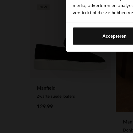
media, adverteren en analys
NEW
verstrekt of die ze hebben v
Accepteren
Manfield
Zwarte suède loafers
129.99
Manf
Donke