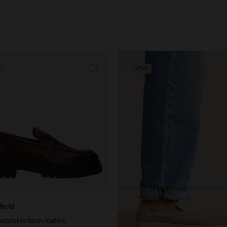
NEW
ield
rbruine leren loafers