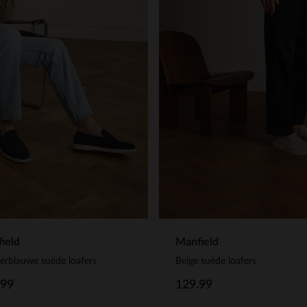
ield
Manfield
rblauwe suède loafers
Beige suède loafers
.99
129.99