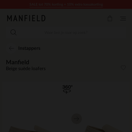
Doorgaan naar artikel
SALE tot 70% korting + 10% extra kassakorting
Instappers
Manfield
Beige suède loafers