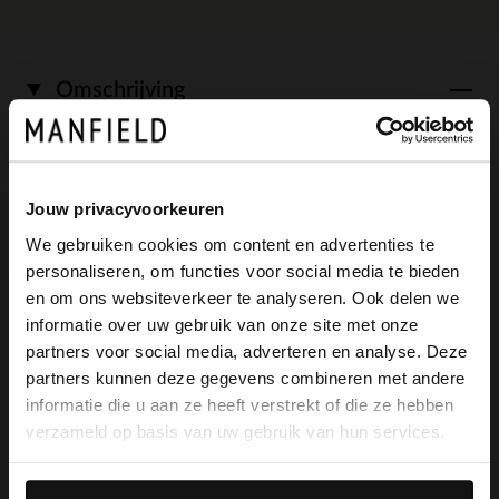
Omschrijving
Beige suède loafers van Manfield met
Jouw privacyvoorkeuren
witte zool van 3 cm. We adviseren als
We gebruiken cookies om content en advertenties te
bescherming en verzorging de suède/
personaliseren, om functies voor social media te bieden
×
en om ons websiteverkeer te analyseren. Ook delen we
nubuck spray in transparant.
View this website in English?
informatie over uw gebruik van onze site met onze
partners voor social media, adverteren en analyse. Deze
It looks like your language isn't Dutch. Would
partners kunnen deze gegevens combineren met andere
you like to switch to English?
informatie die u aan ze heeft verstrekt of die ze hebben
Alles over dit product
verzameld op basis van uw gebruik van hun services.
Yes, switch to
No, stay in Dutch
Maattabel
English