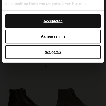
verzameld op basis van uw gebruik van hun services.
Yes, switch to
No, stay in Dutch
English
Accepteren
Aanpassen
Manfield
Manfield
Cognac suède veterboots
Taupe suède veterboots
Weigeren
60.00
139.99
150.00