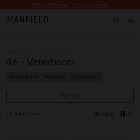
Doorgaan naar artikel
SALE tot 70% korting + 10% extra kassakorting
Veter boots
46 - Veterboots
46 - Veterboots
Chelsea boots
Veterboots
Desert boots
FILTER
Aanbevolen
40 Items