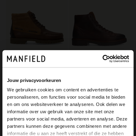
Manfield
Manfield
Cognac leren veterboots
Bruine leren veterboots
Jouw privacyvoorkeuren
159.99
149.99
We gebruiken cookies om content en advertenties te
personaliseren, om functies voor social media te bieden
×
-60%
en om ons websiteverkeer te analyseren. Ook delen we
View this website in English?
informatie over uw gebruik van onze site met onze
partners voor social media, adverteren en analyse. Deze
It looks like your language isn't Dutch. Would
partners kunnen deze gegevens combineren met andere
you like to switch to English?
informatie die u aan ze heeft verstrekt of die ze hebben