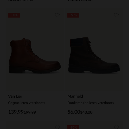
-30%
-60%
Van Lier
Manfield
Cognac leren veterboots
Donkerbruine leren veterboots
139.99
56.00
199.99
140.00
-50%