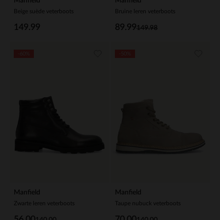
Manfield
Manfield
Beige suède veterboots
Bruine leren veterboots
149.99
89.99
149.98
-60%
-50%
Manfield
Manfield
Zwarte leren veterboots
Taupe nubuck veterboots
56.00
70.00
140.00
140.00