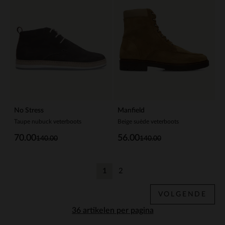
No Stress
Manfield
Taupe nubuck veterboots
Beige suède veterboots
70.00
56.00
140.00
140.00
1
2
Huidige pagina
Vorige
VOLGENDE
per pagina