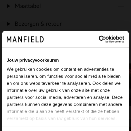
Maattabel
Bezorgen & retour
Voor jou erbij gezocht
Jouw privacyvoorkeuren
We gebruiken cookies om content en advertenties te
-3
personaliseren, om functies voor social media te bieden
×
en om ons websiteverkeer te analyseren. Ook delen we
View this website in English?
informatie over uw gebruik van onze site met onze
partners voor social media, adverteren en analyse. Deze
It looks like your language isn't Dutch. Would
partners kunnen deze gegevens combineren met andere
you like to switch to English?
informatie die u aan ze heeft verstrekt of die ze hebben
verzameld op basis van uw gebruik van hun services.
Yes, switch to
No, stay in Dutch
Bruine bangle armband
Beige suède riem