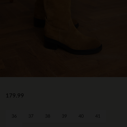
179.99
36
37
38
39
40
41