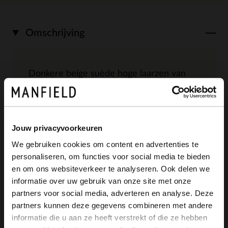
Omschrijving
Donkere beige suède hoge laarzen van
Manfield met een zwarter hak van 5 cm
en een ritssluiting aan de binnenzijde. De
Jouw privacyvoorkeuren
laarzen hebben een schachthoogte van 40
We gebruiken cookies om content en advertenties te
cm en een schachtomtrek van 38 cm,
personaliseren, om functies voor social media te bieden
×
gemeten bij een maat 37. We adviseren
en om ons websiteverkeer te analyseren. Ook delen we
View this website in English?
informatie over uw gebruik van onze site met onze
als bescherming en verzorging de suède/
partners voor social media, adverteren en analyse. Deze
It looks like your language isn't Dutch. Would
nubuck spray in transparant.
partners kunnen deze gegevens combineren met andere
you like to switch to English?
informatie die u aan ze heeft verstrekt of die ze hebben