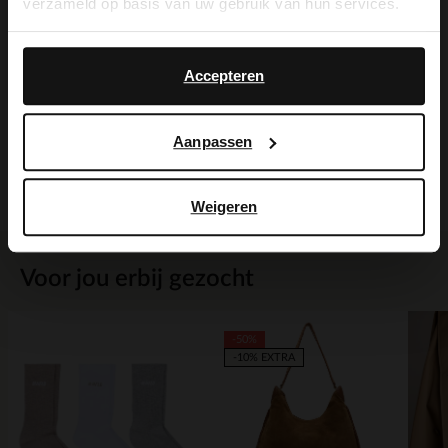
verzameld op basis van uw gebruik van hun services.
Yes, switch to
No, stay in Dutch
English
Alles over dit product
Accepteren
Maattabel
Aanpassen
Bezorgen & retour
Weigeren
Voor jou erbij gezocht
-50%
-10% EXTRA