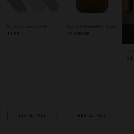
Multicolor 3-pack sokken
Cognac suède handtas met gevlochten details
14.99
50.00
99.98
Taup
34.
BESTEL MEE
BESTEL MEE