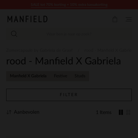
Doorgaan naar artikel
SALE tot 70% korting + 10% extra kassakorting
Zomercapsule by Gabriela de Graaf
rood - Manfield X Gabriela
rood - Manfield X Gabriela
Manfield X Gabriela
Festive
Studs
FILTER
Aanbevolen
1 Items