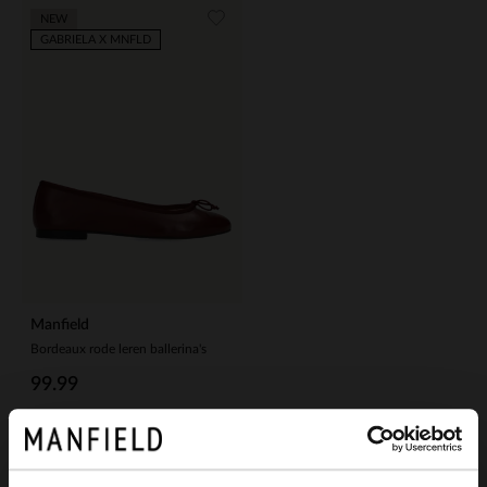
NEW
GABRIELA X MNFLD
Manfield
Bordeaux rode leren ballerina's
99.99