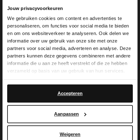
Jouw privacyvoorkeuren
We gebruiken cookies om content en advertenties te
De My Manfield
personaliseren, om functies voor social media te bieden
×
en om ons websiteverkeer te analyseren. Ook delen we
voordelen wachten
View this website in English?
informatie over uw gebruik van onze site met onze
partners voor social media, adverteren en analyse. Deze
op je.
It looks like your language isn't Dutch. Would
partners kunnen deze gegevens combineren met andere
you like to switch to English?
informatie die u aan ze heeft verstrekt of die ze hebben
verzameld op basis van uw gebruik van hun services.
Yes, switch to
MELD JE AAN VOOR MY MANFIELD
No, stay in Dutch
English
Meer over My Manfield
Accepteren
Aanpassen
Service
Contact
Weigeren