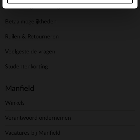
Verzending & levering
Betaalmogelijkheden
Ruilen & Retourneren
Veelgestelde vragen
Studentenkorting
Manfield
Winkels
Verantwoord ondernemen
Vacatures bij Manfield